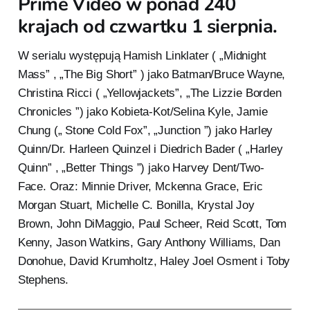
Prime Video w ponad 240
krajach od czwartku 1 sierpnia.
W serialu występują Hamish Linklater ( „Midnight
Mass” , „The Big Short” ) jako Batman/Bruce Wayne,
Christina Ricci ( „Yellowjackets”, „The Lizzie Borden
Chronicles ”) jako Kobieta-Kot/Selina Kyle, Jamie
Chung („ Stone Cold Fox”, „Junction ”) jako Harley
Quinn/Dr. Harleen Quinzel i Diedrich Bader ( „Harley
Quinn” , „Better Things ”) jako Harvey Dent/Two-
Face. Oraz: Minnie Driver, Mckenna Grace, Eric
Morgan Stuart, Michelle C. Bonilla, Krystal Joy
Brown, John DiMaggio, Paul Scheer, Reid Scott, Tom
Kenny, Jason Watkins, Gary Anthony Williams, Dan
Donohue, David Krumholtz, Haley Joel Osment i Toby
Stephens.