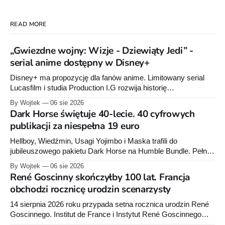
READ MORE
„Gwiezdne wojny: Wizje - Dziewiąty Jedi” -
serial anime dostępny w Disney+
Disney+ ma propozycję dla fanów anime. Limitowany serial
Lucasfilm i studia Production I.G rozwija historię
zapoczątkowaną w krótkometrażówkach „Dziewiąty Jedi”
By Wojtek
06 sie 2026
oraz „Dziewiąty Jedi: Dziecko nadziei" z serii „Gwiezdne
Dark Horse świętuje 40-lecie. 40 cyfrowych
wojny: Wizje”. Wszystkie osiem odcinków jest już dostępnych
publikacji za niespełna 19 euro
w Disney+.
Hellboy, Wiedźmin, Usagi Yojimbo i Maska trafili do
jubileuszowego pakietu Dark Horse na Humble Bundle. Pełny
zestaw obejmuje 40 cyfrowych publikacji i kosztuje 18,71
By Wojtek
06 sie 2026
euro. Oferta kończy się 13 sierpnia.
René Goscinny skończyłby 100 lat. Francja
obchodzi rocznicę urodzin scenarzysty
14 sierpnia 2026 roku przypada setna rocznica urodzin René
Goscinnego. Institut de France i Instytut René Goscinnego
przygotowały obchody oraz premiery książek Pascala