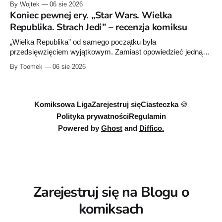
By Wojtek
06 sie 2026
Ory’ego i Catel.
Koniec pewnej ery. „Star Wars. Wielka
Republika. Strach Jedi” – recenzja komiksu
„Wielka Republika” od samego początku była
przedsięwzięciem wyjątkowym. Zamiast opowiedzieć jedną
historię w jednej serii książek czy komiksów, Lucasfilm
By Toomek
06 sie 2026
zdecydował się stworzyć rozbudowany projekt wydawniczy
obejmujący powieści dla dorosłych, młodzieży i młodszych
czytelników, komiksy Marvela i Dark Horse'a, słuchowiska
oraz opowiadania. Wszystkie te elementy wzajemnie się
Komiksowa Liga
Zarejestruj się
Ciasteczka 🍪
uzupełniają, tworząc
Polityka prywatności
Regulamin
Powered by
Ghost
and
Diffico.
Zarejestruj się na Blogu o
komiksach