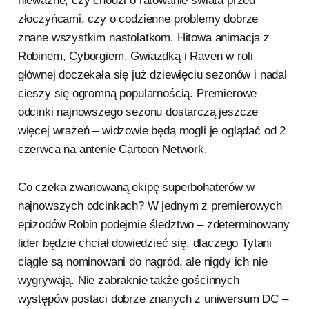
nieważne, czy chodzi o ratowanie świata przed
złoczyńcami, czy o codzienne problemy dobrze
znane wszystkim nastolatkom. Hitowa animacja z
Robinem, Cyborgiem, Gwiazdką i Raven w roli
głównej doczekała się już dziewięciu sezonów i nadal
cieszy się ogromną popularnością. Premierowe
odcinki najnowszego sezonu dostarczą jeszcze
więcej wrażeń – widzowie będą mogli je oglądać od 2
czerwca na antenie Cartoon Network.
Co czeka zwariowaną ekipę superbohaterów w
najnowszych odcinkach? W jednym z premierowych
epizodów Robin podejmie śledztwo – zdeterminowany
lider będzie chciał dowiedzieć się, dlaczego Tytani
ciągle są nominowani do nagród, ale nigdy ich nie
wygrywają. Nie zabraknie także gościnnych
występów postaci dobrze znanych z uniwersum DC –