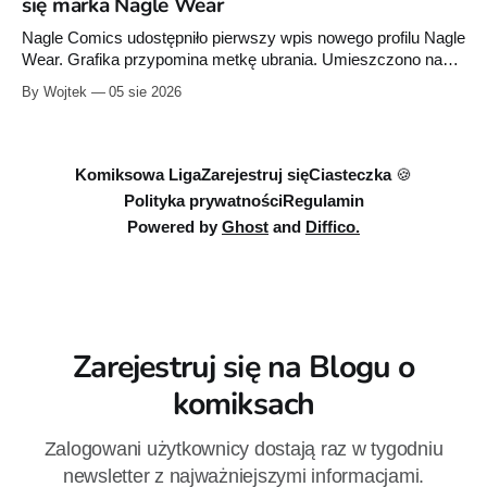
się marka Nagle Wear
czytelników, komiksy Marvela i Dark Horse'a, słuchowiska
oraz opowiadania. Wszystkie te elementy wzajemnie się
Nagle Comics udostępniło pierwszy wpis nowego profilu Nagle
uzupełniają, tworząc
Wear. Grafika przypomina metkę ubrania. Umieszczono na
niej informacje „100% cotton”, „Made in Poland” oraz symbole
By Wojtek
05 sie 2026
dotyczące prania. Powstała też osobna domena internetowa
pod nazwą marki.
Komiksowa Liga
Zarejestruj się
Ciasteczka 🍪
Polityka prywatności
Regulamin
Powered by
Ghost
and
Diffico.
Zarejestruj się na Blogu o
komiksach
Zalogowani użytkownicy dostają raz w tygodniu
newsletter z najważniejszymi informacjami.