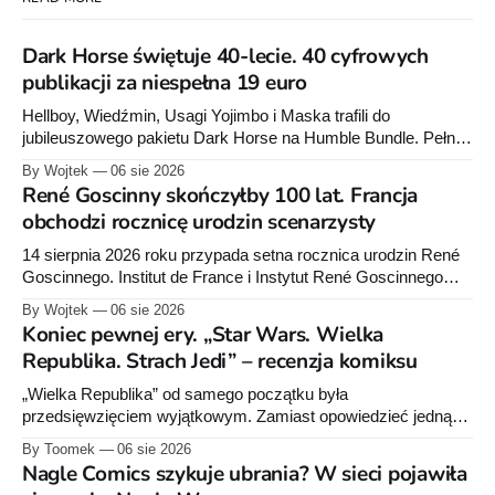
Dark Horse świętuje 40-lecie. 40 cyfrowych
publikacji za niespełna 19 euro
Hellboy, Wiedźmin, Usagi Yojimbo i Maska trafili do
jubileuszowego pakietu Dark Horse na Humble Bundle. Pełny
zestaw obejmuje 40 cyfrowych publikacji i kosztuje 18,71
By Wojtek
06 sie 2026
euro. Oferta kończy się 13 sierpnia.
René Goscinny skończyłby 100 lat. Francja
obchodzi rocznicę urodzin scenarzysty
14 sierpnia 2026 roku przypada setna rocznica urodzin René
Goscinnego. Institut de France i Instytut René Goscinnego
przygotowały obchody oraz premiery książek Pascala
By Wojtek
06 sie 2026
Ory’ego i Catel.
Koniec pewnej ery. „Star Wars. Wielka
Republika. Strach Jedi” – recenzja komiksu
„Wielka Republika” od samego początku była
przedsięwzięciem wyjątkowym. Zamiast opowiedzieć jedną
historię w jednej serii książek czy komiksów, Lucasfilm
By Toomek
06 sie 2026
zdecydował się stworzyć rozbudowany projekt wydawniczy
Nagle Comics szykuje ubrania? W sieci pojawiła
obejmujący powieści dla dorosłych, młodzieży i młodszych