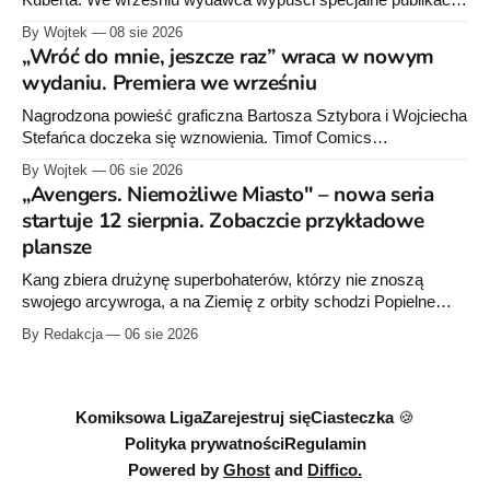
Kuberta. We wrześniu wydawca wypuści specjalne publikacje
poświęcone twórcy „Sgt. Rocka”, z których dwie trafią do
By Wojtek
08 sie 2026
sprzedaży niemal dokładnie w dniu jego urodzin.
„Wróć do mnie, jeszcze raz” wraca w nowym
wydaniu. Premiera we wrześniu
Nagrodzona powieść graficzna Bartosza Sztybora i Wojciecha
Stefańca doczeka się wznowienia. Timof Comics
przygotowuje nową edycję albumu „Wróć do mnie, jeszcze
By Wojtek
06 sie 2026
raz”, którego pierwsze wydanie ukazało się w 2015 roku.
„Avengers. Niemożliwe Miasto" – nowa seria
startuje 12 sierpnia. Zobaczcie przykładowe
plansze
Kang zbiera drużynę superbohaterów, którzy nie znoszą
swojego arcywroga, a na Ziemię z orbity schodzi Popielne
Przymierze z królem Arturem na czele. Pierwszy tom nowej
By Redakcja
06 sie 2026
serii Avengers autorstwa Jeda MacKaya trafia do sklepów 12
sierpnia. Rzućcie okiem na przykładowe plansze.
Komiksowa Liga
Zarejestruj się
Ciasteczka 🍪
Polityka prywatności
Regulamin
Powered by
Ghost
and
Diffico.