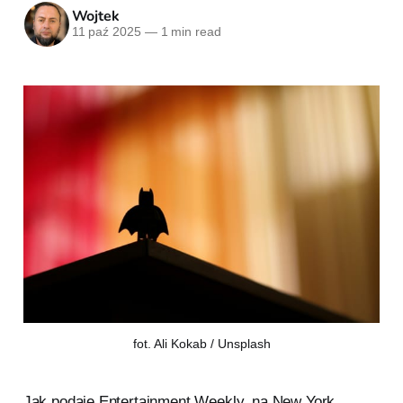
Wojtek
11 paź 2025
—
1 min read
fot. Ali Kokab / Unsplash
Jak podaje Entertainment Weekly, na New York