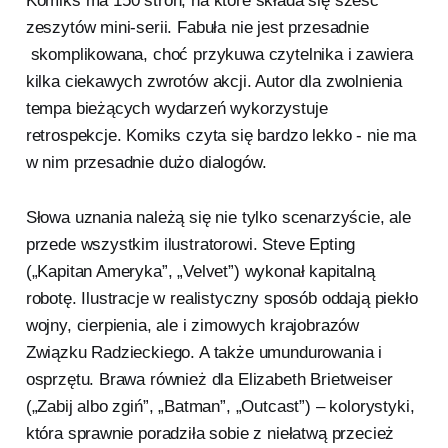
Komiks ma 150 stron, na które składa się sześć
zeszytów mini-serii. Fabuła nie jest przesadnie
skomplikowana, choć przykuwa czytelnika i zawiera
kilka ciekawych zwrotów akcji. Autor dla zwolnienia
tempa bieżących wydarzeń wykorzystuje
retrospekcje. Komiks czyta się bardzo lekko - nie ma
w nim przesadnie dużo dialogów.
Słowa uznania należą się nie tylko scenarzyście, ale
przede wszystkim ilustratorowi. Steve Epting
(„Kapitan Ameryka”, „Velvet”) wykonał kapitalną
robotę. Ilustracje w realistyczny sposób oddają piekło
wojny, cierpienia, ale i zimowych krajobrazów
Związku Radzieckiego. A także umundurowania i
osprzętu. Brawa również dla Elizabeth Brietweiser
(„Zabij albo zgiń”, „Batman”, „Outcast”) – kolorystyki,
która sprawnie poradziła sobie z niełatwą przecież