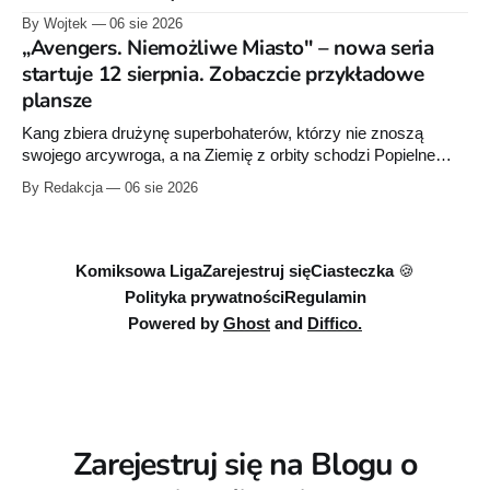
przygotowuje nową edycję albumu „Wróć do mnie, jeszcze
By Wojtek
06 sie 2026
raz”, którego pierwsze wydanie ukazało się w 2015 roku.
„Avengers. Niemożliwe Miasto" – nowa seria
startuje 12 sierpnia. Zobaczcie przykładowe
plansze
Kang zbiera drużynę superbohaterów, którzy nie znoszą
swojego arcywroga, a na Ziemię z orbity schodzi Popielne
Przymierze z królem Arturem na czele. Pierwszy tom nowej
By Redakcja
06 sie 2026
serii Avengers autorstwa Jeda MacKaya trafia do sklepów 12
sierpnia. Rzućcie okiem na przykładowe plansze.
Komiksowa Liga
Zarejestruj się
Ciasteczka 🍪
Polityka prywatności
Regulamin
Powered by
Ghost
and
Diffico.
Zarejestruj się na Blogu o