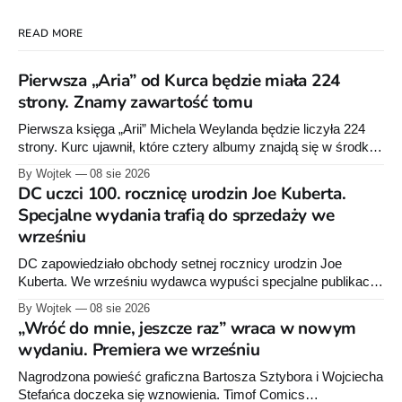
READ MORE
Pierwsza „Aria” od Kurca będzie miała 224
strony. Znamy zawartość tomu
Pierwsza księga „Arii” Michela Weylanda będzie liczyła 224
strony. Kurc ujawnił, które cztery albumy znajdą się w środku i
zapowiedział około 30 stron dodatków.
By Wojtek
08 sie 2026
DC uczci 100. rocznicę urodzin Joe Kuberta.
Specjalne wydania trafią do sprzedaży we
wrześniu
DC zapowiedziało obchody setnej rocznicy urodzin Joe
Kuberta. We wrześniu wydawca wypuści specjalne publikacje
poświęcone twórcy „Sgt. Rocka”, z których dwie trafią do
By Wojtek
08 sie 2026
sprzedaży niemal dokładnie w dniu jego urodzin.
„Wróć do mnie, jeszcze raz” wraca w nowym
wydaniu. Premiera we wrześniu
Nagrodzona powieść graficzna Bartosza Sztybora i Wojciecha
Stefańca doczeka się wznowienia. Timof Comics