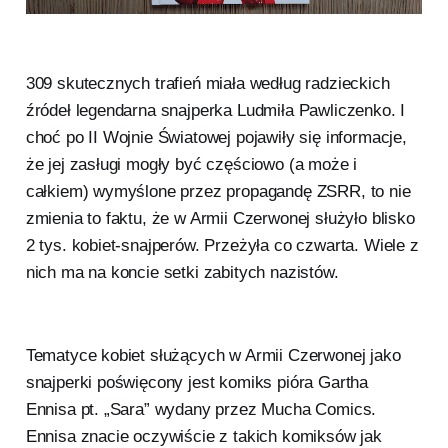
309 skutecznych trafień miała według radzieckich
źródeł legendarna snajperka Ludmiła Pawliczenko. I
choć po II Wojnie Światowej pojawiły się informacje,
że jej zasługi mogły być częściowo (a może i
całkiem) wymyślone przez propagandę ZSRR, to nie
zmienia to faktu, że w Armii Czerwonej służyło blisko
2 tys. kobiet-snajperów. Przeżyła co czwarta. Wiele z
nich ma na koncie setki zabitych nazistów.
Tematyce kobiet służących w Armii Czerwonej jako
snajperki poświęcony jest komiks pióra Gartha
Ennisa pt. „Sara” wydany przez Mucha Comics.
Ennisa znacie oczywiście z takich komiksów jak