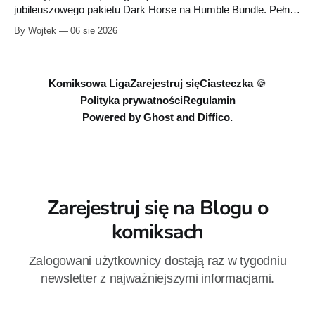
jubileuszowego pakietu Dark Horse na Humble Bundle. Pełny
zestaw obejmuje 40 cyfrowych publikacji i kosztuje 18,71
By Wojtek
06 sie 2026
euro. Oferta kończy się 13 sierpnia.
Komiksowa Liga
Zarejestruj się
Ciasteczka 🍪
Polityka prywatności
Regulamin
Powered by
Ghost
and
Diffico.
Zarejestruj się na Blogu o
komiksach
Zalogowani użytkownicy dostają raz w tygodniu
newsletter z najważniejszymi informacjami.