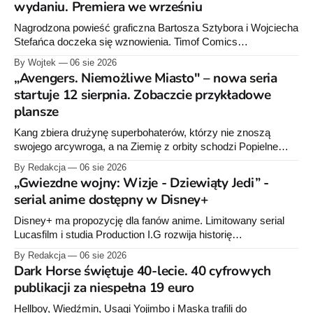
wydaniu. Premiera we wrześniu
Nagrodzona powieść graficzna Bartosza Sztybora i Wojciecha
Stefańca doczeka się wznowienia. Timof Comics
przygotowuje nową edycję albumu „Wróć do mnie, jeszcze
By Wojtek
06 sie 2026
raz”, którego pierwsze wydanie ukazało się w 2015 roku.
„Avengers. Niemożliwe Miasto" – nowa seria
startuje 12 sierpnia. Zobaczcie przykładowe
plansze
Kang zbiera drużynę superbohaterów, którzy nie znoszą
swojego arcywroga, a na Ziemię z orbity schodzi Popielne
Przymierze z królem Arturem na czele. Pierwszy tom nowej
By Redakcja
06 sie 2026
serii Avengers autorstwa Jeda MacKaya trafia do sklepów 12
„Gwiezdne wojny: Wizje - Dziewiąty Jedi” -
sierpnia. Rzućcie okiem na przykładowe plansze.
serial anime dostępny w Disney+
Disney+ ma propozycję dla fanów anime. Limitowany serial
Lucasfilm i studia Production I.G rozwija historię
zapoczątkowaną w krótkometrażówkach „Dziewiąty Jedi”
By Redakcja
06 sie 2026
oraz „Dziewiąty Jedi: Dziecko nadziei" z serii „Gwiezdne
Dark Horse świętuje 40-lecie. 40 cyfrowych
wojny: Wizje”. Wszystkie osiem odcinków jest już dostępnych
publikacji za niespełna 19 euro
w Disney+.
Hellboy, Wiedźmin, Usagi Yojimbo i Maska trafili do