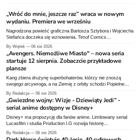
„Wróć do mnie, jeszcze raz” wraca w nowym
wydaniu. Premiera we wrześniu
Nagrodzona powieść graficzna Bartosza Sztybora i Wojciecha
Stefańca doczeka się wznowienia. Timof Comics
przygotowuje nową edycję albumu „Wróć do mnie, jeszcze
By Wojtek
06 sie 2026
raz”, którego pierwsze wydanie ukazało się w 2015 roku.
„Avengers. Niemożliwe Miasto" – nowa seria
startuje 12 sierpnia. Zobaczcie przykładowe
plansze
Kang zbiera drużynę superbohaterów, którzy nie znoszą
swojego arcywroga, a na Ziemię z orbity schodzi Popielne
Przymierze z królem Arturem na czele. Pierwszy tom nowej
By Redakcja
06 sie 2026
serii Avengers autorstwa Jeda MacKaya trafia do sklepów 12
„Gwiezdne wojny: Wizje - Dziewiąty Jedi” -
sierpnia. Rzućcie okiem na przykładowe plansze.
serial anime dostępny w Disney+
Disney+ ma propozycję dla fanów anime. Limitowany serial
Lucasfilm i studia Production I.G rozwija historię
zapoczątkowaną w krótkometrażówkach „Dziewiąty Jedi”
By Redakcja
06 sie 2026
oraz „Dziewiąty Jedi: Dziecko nadziei" z serii „Gwiezdne
Dark Horse świętuje 40-lecie. 40 cyfrowych