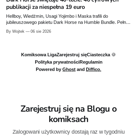
wojny: Wizje”. Wszystkie osiem odcinków jest już dostępnych
publikacji za niespełna 19 euro
w Disney+.
Hellboy, Wiedźmin, Usagi Yojimbo i Maska trafili do
jubileuszowego pakietu Dark Horse na Humble Bundle. Pełny
zestaw obejmuje 40 cyfrowych publikacji i kosztuje 18,71
By Wojtek
06 sie 2026
euro. Oferta kończy się 13 sierpnia.
Komiksowa Liga
Zarejestruj się
Ciasteczka 🍪
Polityka prywatności
Regulamin
Powered by
Ghost
and
Diffico.
Zarejestruj się na Blogu o
komiksach
Zalogowani użytkownicy dostają raz w tygodniu