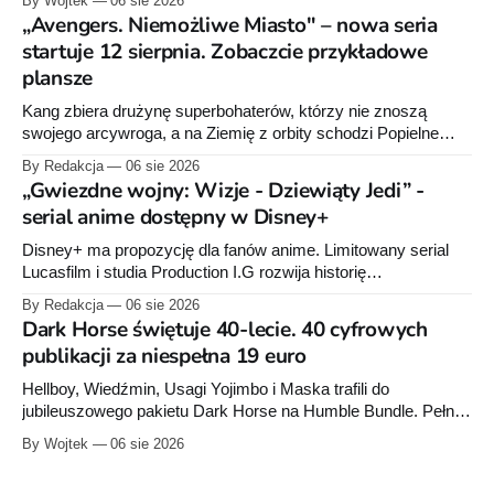
By Wojtek
06 sie 2026
raz”, którego pierwsze wydanie ukazało się w 2015 roku.
„Avengers. Niemożliwe Miasto" – nowa seria
startuje 12 sierpnia. Zobaczcie przykładowe
plansze
Kang zbiera drużynę superbohaterów, którzy nie znoszą
swojego arcywroga, a na Ziemię z orbity schodzi Popielne
Przymierze z królem Arturem na czele. Pierwszy tom nowej
By Redakcja
06 sie 2026
serii Avengers autorstwa Jeda MacKaya trafia do sklepów 12
„Gwiezdne wojny: Wizje - Dziewiąty Jedi” -
sierpnia. Rzućcie okiem na przykładowe plansze.
serial anime dostępny w Disney+
Disney+ ma propozycję dla fanów anime. Limitowany serial
Lucasfilm i studia Production I.G rozwija historię
zapoczątkowaną w krótkometrażówkach „Dziewiąty Jedi”
By Redakcja
06 sie 2026
oraz „Dziewiąty Jedi: Dziecko nadziei" z serii „Gwiezdne
Dark Horse świętuje 40-lecie. 40 cyfrowych
wojny: Wizje”. Wszystkie osiem odcinków jest już dostępnych
publikacji za niespełna 19 euro
w Disney+.
Hellboy, Wiedźmin, Usagi Yojimbo i Maska trafili do
jubileuszowego pakietu Dark Horse na Humble Bundle. Pełny
zestaw obejmuje 40 cyfrowych publikacji i kosztuje 18,71
By Wojtek
06 sie 2026
euro. Oferta kończy się 13 sierpnia.