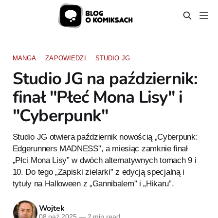
MANGA
ZAPOWIEDZI
STUDIO JG
Studio JG na październik:
finał "Płeć Mona Lisy" i
"Cyberpunk"
Studio JG otwiera październik nowością „Cyberpunk:
Edgerunners MADNESS”, a miesiąc zamknie finał
„Płci Mona Lisy” w dwóch alternatywnych tomach 9 i
10. Do tego „Zapiski zielarki” z edycją specjalną i
tytuły na Halloween z „Gannibalem” i „Hikaru”.
Wojtek
08 paź 2025
—
2 min read