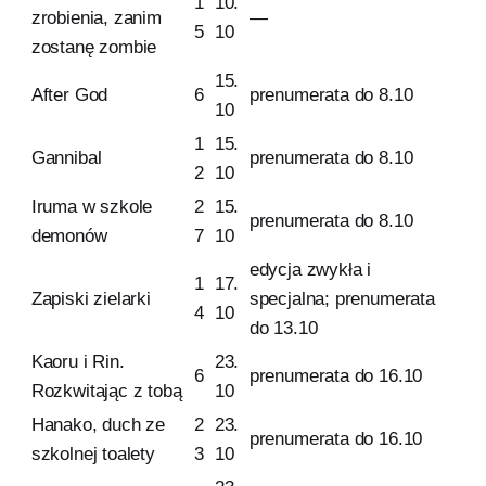
1
10.
zrobienia, zanim
—
5
10
zostanę zombie
15.
After God
6
prenumerata do 8.10
10
1
15.
Gannibal
prenumerata do 8.10
2
10
Iruma w szkole
2
15.
prenumerata do 8.10
demonów
7
10
edycja zwykła i
1
17.
Zapiski zielarki
specjalna; prenumerata
4
10
do 13.10
Kaoru i Rin.
23.
6
prenumerata do 16.10
Rozkwitając z tobą
10
Hanako, duch ze
2
23.
prenumerata do 16.10
szkolnej toalety
3
10