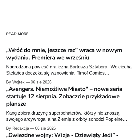
READ MORE
„Wróć do mnie, jeszcze raz” wraca w nowym
wydaniu. Premiera we wrześniu
Nagrodzona powieść graficzna Bartosza Sztybora i Wojciecha
Stefańca doczeka się wznowienia. Timof Comics
przygotowuje nową edycję albumu „Wróć do mnie, jeszcze
By Wojtek
06 sie 2026
raz”, którego pierwsze wydanie ukazało się w 2015 roku.
„Avengers. Niemożliwe Miasto" – nowa seria
startuje 12 sierpnia. Zobaczcie przykładowe
plansze
Kang zbiera drużynę superbohaterów, którzy nie znoszą
swojego arcywroga, a na Ziemię z orbity schodzi Popielne
Przymierze z królem Arturem na czele. Pierwszy tom nowej
By Redakcja
06 sie 2026
serii Avengers autorstwa Jeda MacKaya trafia do sklepów 12
„Gwiezdne wojny: Wizje - Dziewiąty Jedi” -
sierpnia. Rzućcie okiem na przykładowe plansze.