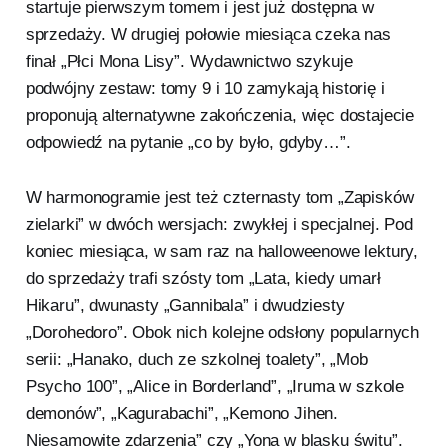
startuje pierwszym tomem i jest już dostępna w
sprzedaży. W drugiej połowie miesiąca czeka nas
finał „Płci Mona Lisy”. Wydawnictwo szykuje
podwójny zestaw: tomy 9 i 10 zamykają historię i
proponują alternatywne zakończenia, więc dostajecie
odpowiedź na pytanie „co by było, gdyby…”.
W harmonogramie jest też czternasty tom „Zapisków
zielarki” w dwóch wersjach: zwykłej i specjalnej. Pod
koniec miesiąca, w sam raz na halloweenowe lektury,
do sprzedaży trafi szósty tom „Lata, kiedy umarł
Hikaru”, dwunasty „Gannibala” i dwudziesty
„Dorohedoro”. Obok nich kolejne odsłony popularnych
serii: „Hanako, duch ze szkolnej toalety”, „Mob
Psycho 100”, „Alice in Borderland”, „Iruma w szkole
demonów”, „Kagurabachi”, „Kemono Jihen.
Niesamowite zdarzenia” czy „Yona w blasku świtu”.