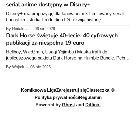
serial anime dostępny w Disney+
Disney+ ma propozycję dla fanów anime. Limitowany serial
Lucasfilm i studia Production I.G rozwija historię
zapoczątkowaną w krótkometrażówkach „Dziewiąty Jedi”
By Redakcja
06 sie 2026
oraz „Dziewiąty Jedi: Dziecko nadziei" z serii „Gwiezdne
Dark Horse świętuje 40-lecie. 40 cyfrowych
wojny: Wizje”. Wszystkie osiem odcinków jest już dostępnych
publikacji za niespełna 19 euro
w Disney+.
Hellboy, Wiedźmin, Usagi Yojimbo i Maska trafili do
jubileuszowego pakietu Dark Horse na Humble Bundle. Pełny
zestaw obejmuje 40 cyfrowych publikacji i kosztuje 18,71
By Wojtek
06 sie 2026
euro. Oferta kończy się 13 sierpnia.
Komiksowa Liga
Zarejestruj się
Ciasteczka 🍪
Polityka prywatności
Regulamin
Powered by
Ghost
and
Diffico.