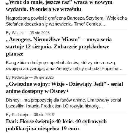
„Wróć do mnie, jeszcze raz” wraca w nowym
wydaniu. Premiera we wrześniu
Nagrodzona powieść graficzna Bartosza Sztybora i Wojciecha
Stefańca doczeka się wznowienia. Timof Comics
przygotowuje nową edycję albumu „Wróć do mnie, jeszcze
By Wojtek
06 sie 2026
raz”, którego pierwsze wydanie ukazało się w 2015 roku.
„Avengers. Niemożliwe Miasto" – nowa seria
startuje 12 sierpnia. Zobaczcie przykładowe
plansze
Kang zbiera drużynę superbohaterów, którzy nie znoszą
swojego arcywroga, a na Ziemię z orbity schodzi Popielne
Przymierze z królem Arturem na czele. Pierwszy tom nowej
By Redakcja
06 sie 2026
serii Avengers autorstwa Jeda MacKaya trafia do sklepów 12
„Gwiezdne wojny: Wizje - Dziewiąty Jedi” - serial
sierpnia. Rzućcie okiem na przykładowe plansze.
anime dostępny w Disney+
Disney+ ma propozycję dla fanów anime. Limitowany serial
Lucasfilm i studia Production I.G rozwija historię
zapoczątkowaną w krótkometrażówkach „Dziewiąty Jedi”
By Redakcja
06 sie 2026
oraz „Dziewiąty Jedi: Dziecko nadziei" z serii „Gwiezdne
Dark Horse świętuje 40-lecie. 40 cyfrowych
wojny: Wizje”. Wszystkie osiem odcinków jest już dostępnych
publikacji za niespełna 19 euro
w Disney+.