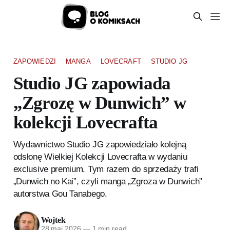
ZAPOWIEDZI
MANGA
LOVECRAFT
STUDIO JG
Studio JG zapowiada
„Zgrozę w Dunwich” w
kolekcji Lovecrafta
Wydawnictwo Studio JG zapowiedziało kolejną
odsłonę Wielkiej Kolekcji Lovecrafta w wydaniu
exclusive premium. Tym razem do sprzedaży trafi
„Dunwich no Kai”, czyli manga „Zgroza w Dunwich”
autorstwa Gou Tanabego.
Wojtek
28 maj 2026
—
1 min read