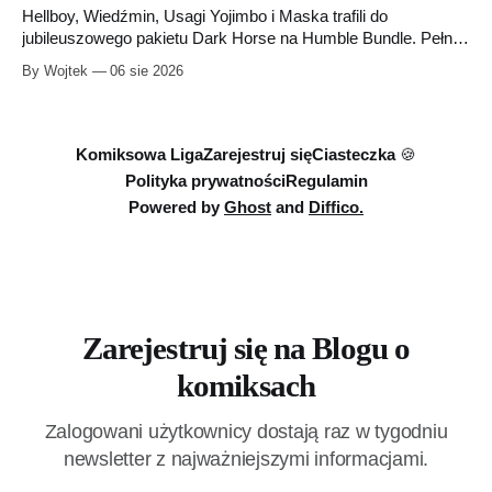
Hellboy, Wiedźmin, Usagi Yojimbo i Maska trafili do
jubileuszowego pakietu Dark Horse na Humble Bundle. Pełny
zestaw obejmuje 40 cyfrowych publikacji i kosztuje 18,71
By Wojtek
06 sie 2026
euro. Oferta kończy się 13 sierpnia.
Komiksowa Liga
Zarejestruj się
Ciasteczka 🍪
Polityka prywatności
Regulamin
Powered by
Ghost
and
Diffico.
Zarejestruj się na Blogu o
komiksach
Zalogowani użytkownicy dostają raz w tygodniu
newsletter z najważniejszymi informacjami.