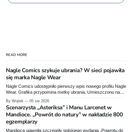
READ MORE
Nagle Comics szykuje ubrania? W sieci pojawiła
się marka Nagle Wear
Nagle Comics udostępniło pierwszy wpis nowego profilu Nagle
Wear. Grafika przypomina metkę ubrania. Umieszczono na
niej informacje „100% cotton”, „Made in Poland” oraz symbole
By Wojtek
05 sie 2026
dotyczące prania. Powstała też osobna domena internetowa
Scenarzysta „Asteriksa” i Manu Larcenet w
pod nazwą marki.
Mandioce. „Powrót do natury” w nakładzie 800
egzemplarzy
Mandioca ujawniła szczegóły polskiego wydania „Powrotu do