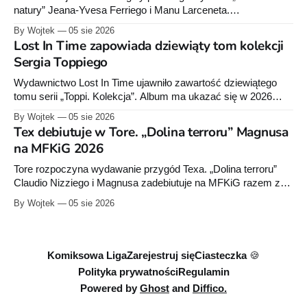
natury” Jeana-Yvesa Ferriego i Manu Larceneta.
Sześciotomowa seria trafi do jednego integrala liczącego około
By Wojtek
05 sie 2026
290 stron.
Lost In Time zapowiada dziewiąty tom kolekcji
Sergia Toppiego
Wydawnictwo Lost In Time ujawniło zawartość dziewiątego
tomu serii „Toppi. Kolekcja”. Album ma ukazać się w 2026
roku i liczyć około 260 stron.
By Wojtek
05 sie 2026
Tex debiutuje w Tore. „Dolina terroru” Magnusa
na MFKiG 2026
Tore rozpoczyna wydawanie przygód Texa. „Dolina terroru”
Claudio Nizziego i Magnusa zadebiutuje na MFKiG razem z
kolejnym tomem „Julii”. Na Bachanalia Fantastyczne
By Wojtek
05 sie 2026
wydawca przygotuje „Dylana Doga”.
Komiksowa Liga
Zarejestruj się
Ciasteczka 🍪
Polityka prywatności
Regulamin
Powered by
Ghost
and
Diffico.