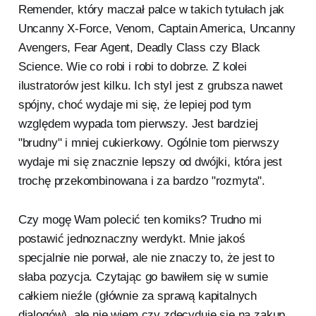
Remender, który maczał palce w takich tytułach jak
Uncanny X-Force, Venom, Captain America, Uncanny
Avengers, Fear Agent, Deadly Class czy Black
Science. Wie co robi i robi to dobrze. Z kolei
ilustratorów jest kilku. Ich styl jest z grubsza nawet
spójny, choć wydaje mi się, że lepiej pod tym
względem wypada tom pierwszy. Jest bardziej
"brudny" i mniej cukierkowy. Ogólnie tom pierwszy
wydaje mi się znacznie lepszy od dwójki, która jest
trochę przekombinowana i za bardzo "rozmyta".
Czy mogę Wam polecić ten komiks? Trudno mi
postawić jednoznaczny werdykt. Mnie jakoś
specjalnie nie porwał, ale nie znaczy to, że jest to
słaba pozycja. Czytając go bawiłem się w sumie
całkiem nieźle (głównie za sprawą kapitalnych
dialogów), ale nie wiem czy zdecyduję się na zakup