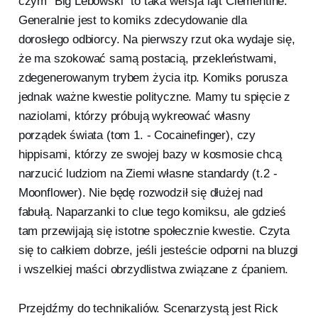
czym "Big Lebowski" to taka wersja lajt Clementine.
Generalnie jest to komiks zdecydowanie dla
dorosłego odbiorcy. Na pierwszy rzut oka wydaje się,
że ma szokować samą postacią, przekleństwami,
zdegenerowanym trybem życia itp. Komiks porusza
jednak ważne kwestie polityczne. Mamy tu spięcie z
naziolami, którzy próbują wykreować własny
porządek świata (tom 1. - Cocainefinger), czy
hippisami, którzy ze swojej bazy w kosmosie chcą
narzucić ludziom na Ziemi własne standardy (t.2 -
Moonflower). Nie będę rozwodził się dłużej nad
fabułą. Naparzanki to clue tego komiksu, ale gdzieś
tam przewijają się istotne społecznie kwestie. Czyta
się to całkiem dobrze, jeśli jesteście odporni na bluzgi
i wszelkiej maści obrzydlistwa związane z ćpaniem.
Przejdźmy do technikaliów. Scenarzystą jest Rick