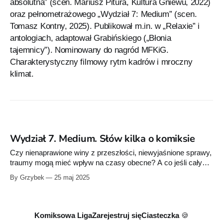
absolutna” (scen. Mariusz Pitura, Kultura Gniewu, 2022)
oraz pełnometrażowego „Wydział 7: Medium” (scen.
Tomasz Kontny, 2025). Publikował m.in. w „Relaxie” i
antologiach, adaptował Grabińskiego („Błonia
tajemnicy”). Nominowany do nagród MFKiG.
Charakterystyczny filmowy rytm kadrów i mroczny
klimat.
Wydział 7. Medium. Słów kilka o komiksie
Czy nienaprawione winy z przeszłości, niewyjaśnione sprawy,
traumy mogą mieć wpływ na czasy obecne? A co jeśli cały
ten ból wypłynie w manifestacji tych, którzy nie mają już prawa
By Grzybek
25 maj 2025
głosu, którzy odeszli, ale nie zaznali spokoju we własnej
mogile? Jeszcze bardziej bolesne wyda się to nam, gdy
pokiereszowane dusze należą
Komiksowa Liga
Zarejestruj się
Ciasteczka 🍪