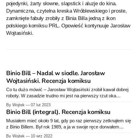
pojedynki, żarty słowne, slapstick i aluzje do kina.
Dynamiczna, czytelna kreska Wróblewskiego i proste,
zamknięte fabuły zrobiły z Binia Billa jedną z ikon
polskiego komiksu PRL. Opowieść kontynuuje Jarosław
Wojtasiński.
Binio Bill – Nadal w siodle. Jarosław
Wojtasiński. Recenzja komiksu
Co tu dużo mówić – Jarosław Wojtasiński zrobił kawał dobrej
roboty. W zasadzie trudno mi jest na pierwszy rzut oka
odróżnić jego rysunki od oryginalnych plansz Jerzego
By Wojtek
07 lut 2023
Wróblewskiego. Nie jestem malkontentem, więc nie będę
Binio Bill (integral). Recenzja komiksu
czepiał się detali (ale mam kilka ogólnych uwag do komiksu, o
czym poniżej). Album „Binio Bill – Nadal
Musiałem mieć około 9 lat, gdy po raz pierwszy zetknąłem się
z Binio Billem. Był rok 1989, a ja w swoje ręce dorwałem
„Świat Młodych”, w którym pojawił się komiks „Binio Bill i 100
By Wojtek
10 wrz 2022