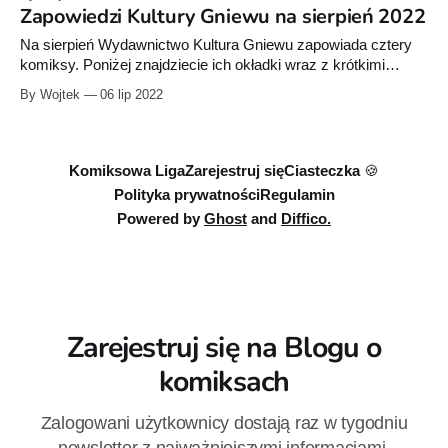
karabinów”. Wyciąłem z gazety ostatnią stronę z komiksem i
Zapowiedzi Kultury Gniewu na sierpień 2022
wkleiłem ją do zeszytu, gdzie później systematycznie
Na sierpień Wydawnictwo Kultura Gniewu zapowiada cztery
komiksy. Poniżej znajdziecie ich okładki wraz z krótkimi
opisami i szczegółami. Komiksy ukażą się 17 sierpnia. BINIO
By Wojtek
06 lip 2022
BILL Scenariusz: Jerzy Wróblewski Rysunki: Jerzy
Wróblewski Kolor: Tomasz Kaczkowski, Arkadiusz
Salamoński, Jarek Składanek „Binio Bill kręci western i... w
kosmos", „Rio Klawo", „Binio
Komiksowa Liga
Zarejestruj się
Ciasteczka 🍪
Polityka prywatności
Regulamin
Powered by
Ghost
and
Diffico.
Zarejestruj się na Blogu o
komiksach
Zalogowani użytkownicy dostają raz w tygodniu