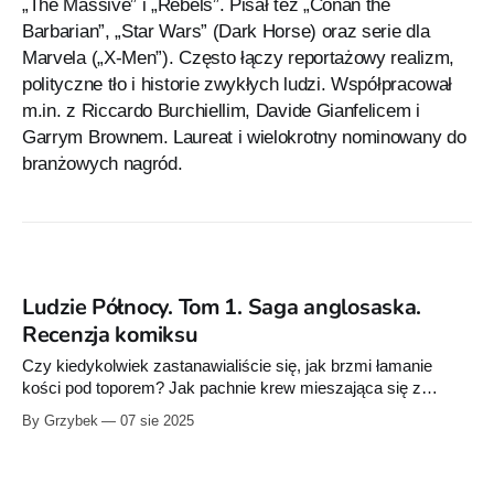
„The Massive” i „Rebels”. Pisał też „Conan the
Barbarian”, „Star Wars” (Dark Horse) oraz serie dla
Marvela („X-Men”). Często łączy reportażowy realizm,
polityczne tło i historie zwykłych ludzi. Współpracował
m.in. z Riccardo Burchiellim, Davide Gianfelicem i
Garrym Brownem. Laureat i wielokrotny nominowany do
branżowych nagród.
Ludzie Północy. Tom 1. Saga anglosaska.
Recenzja komiksu
Czy kiedykolwiek zastanawialiście się, jak brzmi łamanie
kości pod toporem? Jak pachnie krew mieszająca się z
błotem na polu bitwy, gdzie honor to jedyna waluta, a śmierć -
By Grzybek
07 sie 2025
jedyny pewnik? Brian Wood zaprasza nas do świata, gdzie
odpowiedzi na te pytania nie są metaforą, lecz codziennością.
"Ludzie Północy" to