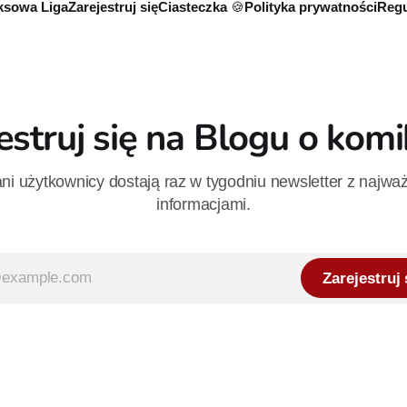
sowa Liga
Zarejestruj się
Ciasteczka 🍪
Polityka prywatności
Regu
estruj się na Blogu o kom
i użytkownicy dostają raz w tygodniu newsletter z najwa
informacjami.
Zarejestruj 