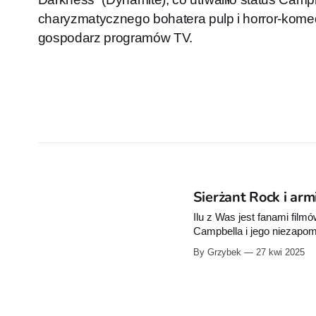
charyzmatycznego bohatera pulp i horror-komedi
gospodarz programów TV.
Sierżant Rock i ar
Ilu z Was jest fanami film
Campbella i jego niezapom
łańcuchową i jako scenarz
By Grzybek
27 kwi 2025
wyszło z tego piekielneg