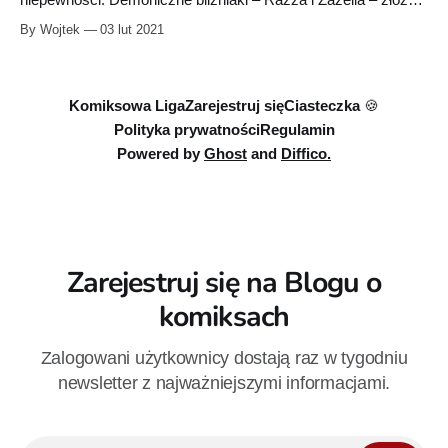
niepewności. Demoniczne bliźniaki – Razza i Zazella – złożyły
barbarzyńcę na ołtarzu ofiarnym. Ostatni kadr ukazywał
By Wojtek
03 lut 2021
podniesione ku górze sztylety gotowe do zadania
morderczych ciosów. Drugi tom rozpoczyna się jednak od
zgoła innego momentu – opowiada historię Conana, który
udaje się pomścić śmierć swojej
Komiksowa Liga
Zarejestruj się
Ciasteczka 🍪
Polityka prywatności
Regulamin
Powered by
Ghost
and
Diffico.
Zarejestruj się na Blogu o
komiksach
Zalogowani użytkownicy dostają raz w tygodniu
newsletter z najważniejszymi informacjami.