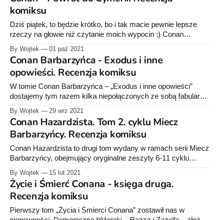
nowych albumów i krótkie opisy komiksów. Premiera 12 maja
komiksu
2022 r. Star Wars Komiks – Łotry i rebelianci,
Dziś piątek, to będzie krótko, bo i tak macie pewnie lepsze
rzeczy na głowie niż czytanie moich wypocin ;) Conan
„Powrót do Cymerii”. Ależ to opasłe tomisko – blisko 500
By Wojtek
01 paź 2021
stron. Ale czyta i ogląda się to dzieło naprawdę dobrze.
Conan Barbarzyńca - Exodus i inne
Zwłaszcza jeśli jesteście fanem Conana i lubicie te klimaty (ja
opowieści. Recenzja komiksu
uwielbiam, choć
W tomie Conan Barbarzyńca – „Exodus i inne opowieści”
dostajemy tym razem kilka niepołączonych ze sobą fabularnie
historii. Głównym spoiwem są oczywiście przygody
By Wojtek
29 wrz 2021
Cymmeryjczyka, które rozgrywają się na różnych
Conan Hazardzista. Tom 2. cyklu Miecz
płaszczyznach czasu. Historie pochodzą z wydawnictw
Barbarzyńcy. Recenzja komiksu
„Conan Barbarzyńca”, „Miecz barbarzyńcy” i „King-Size
Conan”. Za ich powstanie odpowiadają różni scenarzyści i
Conan Hazardzista to drugi tom wydany w ramach serii Miecz
rysownicy.
Barbarzyńcy, obejmujący oryginalne zeszyty 6-11 cyklu
Savage Sword of Conan (z 2019 r.). W zbiorczym tomie
By Wojtek
15 lut 2021
otrzymujemy trzy historie opowiadające o przygodach górala z
Życie i Śmierć Conana - księga druga.
Cymerii. Obok tytułowej – „Conan Hazardzista” mamy
Recenzja komiksu
jeszcze „Zemstę zalotnika” i „Mroczną Jaskinię, mroczny
kryształ”. Już
Pierwszy tom „Życia i Śmierci Conana” zostawił nas w