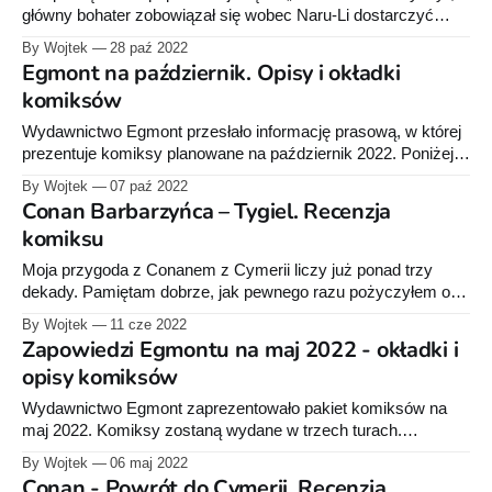
główny bohater zobowiązał się wobec Naru-Li dostarczyć
miecz o nazwie Kieł Nocnej Gwiazdy do prawowitego
By Wojtek
28 paź 2022
właściciela. I o mało nie przypłacił tego życiem, kiedy
Egmont na październik. Opisy i okładki
nawiedzony oręż opętał jego myśli. Conan to jednak „facet
komiksów
pracujący, żadnej roboty się nie boi”. W komiksie „Kraina
Wydawnictwo Egmont przesłało informację prasową, w której
prezentuje komiksy planowane na październik 2022. Poniżej
możecie zapoznać się z opisami i okładkami. Premiera 12
By Wojtek
07 paź 2022
października 2022 r. Klasyka Polskiego Komiksu. Wielkie
Conan Barbarzyńca – Tygiel. Recenzja
wyprawy Scenariusz: Stefan Weinfeld, Maria Olszewska-
komiksu
Wolańczyk, Tomasz Kołodziejczak, Zbigniew Kasprzak, Zofia
Bieniarz, Bran MacLeod, Maryse Charles, Jean-François
Moja przygoda z Conanem z Cymerii liczy już ponad trzy
Charles
dekady. Pamiętam dobrze, jak pewnego razu pożyczyłem od
kolegi książkę pod tym właśnie tytułem, wydaną przez
By Wojtek
11 cze 2022
wydawnictwo Alfa. Niewielka, zmaltretowana wielokrotnym
Zapowiedzi Egmontu na maj 2022 - okładki i
czytaniem, rozklejająca się książeczka i odmieniła mój punkt
opisy komiksów
widzenia na fantastykę. Wsiąkłem. Na bok poszły wszystkie
historie o "
Wydawnictwo Egmont zaprezentowało pakiet komiksów na
maj 2022. Komiksy zostaną wydane w trzech turach.
Pierwsza partia trafi do księgarni 12 maja, druga - 18 maja, a
By Wojtek
06 maj 2022
ostatnia już na początku czerwca. Poniżej znajdziecie okładki
Conan - Powrót do Cymerii. Recenzja