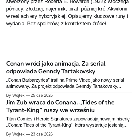
stworzony przez Roberta E. Howarda (1932): włóczęga
północy, złodziej, najemnik, pirat, później król Akwilonii
w realiach ery hyboryjskiej. Opisujemy kluczowe runy i
wydania. Bez spoilerów, z kontekstem źródeł.
Conan wróci jako animacja. Za serial
odpowiada Genndy Tartakovsky
„Conan Barbarzyńca” trafi na Prime Video jako nowy serial
animowany. Za projekt odpowiada Genndy Tartakovsky,
twórca „Samurai Jacka” i „Primal”.
By Wojtek
25 cze 2026
Jim Zub wraca do Conana. „Tides of the
Tyrant-King” ruszy we wrześniu
Titan Comics i Heroic Signatures zapowiadają nową miniserię
„Conan: Tides of the Tyrant-King”, która wystartuje jesienią
2026 roku. Pierwszy zeszyt trafi do sprzedaży 23 września, a
By Wojtek
23 cze 2026
za scenariusz odpowie właśnie Zub, czyli autor dobrze znany