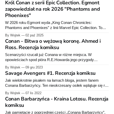
Król Conan z serii Epic Collection. Egmont
także polskim czytelnikom barbarzyńcy.
zapowiedział na rok 2026 "Phantoms and
Phoenixes"
W 2026 roku Egmont wyda „King Conan Chronicles:
Phantoms and Phoenixes” z linii Marvel Epic Collection. To
królewskie przygody Conana z ery Dark Horse. W Polsce
By Wojtek
02 paź 2025
czytelnicy dostali do tej pory m.in. komiksy z Egmontu o
Conan - Bitwa o wężową koronę. Ahmed i
Conanie, kolekcję Hachette oraz „Conana z Cymerii" od
Ross. Recenzja komiksu
Labrum.
Scenarzyści rzucali już Conana w różne miejsca. W
opowieściach spod pióra R.E.Howarda jego przygody
rozgrywały się w erze Hyperborejskiej. Ceną powrotu do
By Wojtek
09 gru 2023
Marvela jest jednak uwspółcześnienie jego historii. Problem w
Savage Avengers #1. Recenzja komiksu
tym, że nowym opowieściom brakuje tego specyficznego
klimatu, za który ceniłem oryginały. W grudniu nakładem
Jak wielokrotnie pisałem na łamach bloga, jestem fanem
wydawnictwa Egmont ukazał
Conana Barbarzyńcy. Ten nieokrzesany osiłek wplątuje się raz
w większe, raz w mniejsze tarapaty, ale zawsze wychodzi z
By Wojtek
07 lis 2022
nich obronną ręką.
Conan Barbarzyńca - Kraina Lotosu. Recenzja
komiksu
Jak pamiętacie z poprzedniej części „Conana Barbarzyńcy”,