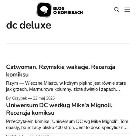
dc deluxe
Catwoman. Rzymskie wakacje. Recenzja
komiksu
Rzym — Wieczne Miasto, w którym piękno jest równie stare
jak grzech. Marmurowe kolumny, złote światło i zapach
lawendy w powietrzu tworzą scenerię dla czegoś więcej niż
By Grzybek
22 maj 2025
tylko historii. Wśród tego spokoju zjawia się Selina Kyle, z
Uniwersum DC według Mike'a Mignoli.
twarzą rzeźbioną jak klasyczny posąg i spojrzeniem, które nie
Recenzja komiksu
obiecuje nic dobrego. Catwoman nie
Przeczytałem komiks "Uniwersum DC wg Mike Mignoli". Tom
opasły, bo liczący blisko 400 stron. Jest to dość specyficzna
lektura. Jeżeli liczycie na mroczne klimaty rodem z Hellboya,