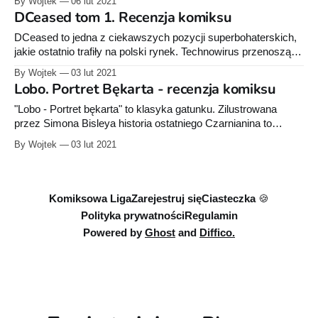
By Wojtek
06 lut 2021
to niestety może Was spotkać zawód. W zasadzie komiks
DCeased tom 1. Recenzja komiksu
mógłby nazywać się "Przygody Supermana wg Mike Mignoli",
bo to
DCeased to jedna z ciekawszych pozycji superbohaterskich,
jakie ostatnio trafiły na polski rynek. Technowirus przenoszący
się przez urządzenia elektroniczne i krew atakuje ludzi na
By Wojtek
03 lut 2021
całym świecie. Jego ofiarami pada 600 mln istnień ludzkich, w
Lobo. Portret Bękarta - recenzja komiksu
tym część superbohaterów. Ci ostatni zachowują przy tym
swoje moce. Zmienieni w krwiożercze istoty mają tylko
"Lobo - Portret bękarta" to klasyka gatunku. Zilustrowana
przez Simona Bisleya historia ostatniego Czarnianina to
opowieść pełna przemocy i absurdalnego humoru.
By Wojtek
03 lut 2021
Przedstawione w zbiorczym tomie opowiadania zostały
pierwotnie wydane przez TM-Semic ("Ostatni Czarnianin",
"Lobo powraca" i "Paramilitarne święta specjalne"). Egmont
podał nam
Komiksowa Liga
Zarejestruj się
Ciasteczka 🍪
Polityka prywatności
Regulamin
Powered by
Ghost
and
Diffico.