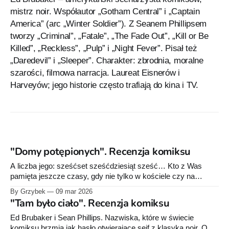
mistrz noir. Współautor „Gotham Central” i „Captain
America” (arc „Winter Soldier”). Z Seanem Phillipsem
tworzy „Criminal”, „Fatale”, „The Fade Out”, „Kill or Be
Killed”, „Reckless”, „Pulp” i „Night Fever”. Pisał też
„Daredevil” i „Sleeper”. Charakter: zbrodnia, moralne
szarości, filmowa narracja. Laureat Eisnerów i
Harveyów; jego historie często trafiają do kina i TV.
"Domy potępionych". Recenzja komiksu
A liczba jego: sześćset sześćdziesiąt sześć… Kto z Was
pamięta jeszcze czasy, gdy nie tylko w kościele czy na
katechezie, lecz czasem również na innych lekcjach
By Grzybek
09 mar 2026
pedagodzy przekazywali uczniom „wiedzę”, jakoby część
"Tam było ciało". Recenzja komiksu
zespołów muzycznych – takich jak Black Sabbath, Led
Zeppelin czy nawet The Beatles (sic!) – miała przemycać w
Ed Brubaker i Sean Phillips. Nazwiska, które w świecie
swoich utworach
komiksu brzmią jak hasło otwierające sejf z klasyką noir. Od