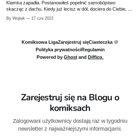
tylko współwłaścicielem jak np.
Klamka zapadła. Postanowiłeś popełnić samobójstwo
skacząc z dachu. Kiedy już lecisz w dół, dociera do Ciebie, że
zrobiłeś błąd. Gdybyś dostał jeszcze tę jedną szansę… I ją
By Wojtek
17 cze 2022
dostajesz. Udaje Ci się przeżyć, ale nie ma nic za darmo.
Będziesz musiał pójść na następujący układ: raz w miesiącu
zabijesz bandytę, albo
Komiksowa Liga
Zarejestruj się
Ciasteczka 🍪
Polityka prywatności
Regulamin
Powered by
Ghost
and
Diffico.
Zarejestruj się na Blogu o
komiksach
Zalogowani użytkownicy dostają raz w tygodniu
newsletter z najważniejszymi informacjami.