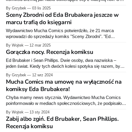
lat dostarczają nam sensacyjne opowieści o złamanych
By Grzybek
03 lis 2025
duszach, o moralności, która gubi się gdzieś po drodze, i o
Sceny Zbrodni od Eda Brubakera jeszcze w
miastach, w których każdy cień coś ukrywa. Wydawnictwo
marcu trafią do księgarni
Mucha Comics tym razem zaprezentowało
Wydawnictwo Mucha Comics potwierdziło, że 21 marca
wprowadzi do sprzedaży komiks "Sceny Zbrodni". "Ed
Brubaker opowie o kolejnych morderstwach, tajemnicach,
By Wojtek
12 mar 2025
bardzo złych decyzjach i niezręcznych dramatach
Gorączka nocy. Recenzja komiksu
rodzinnych!" - pisze wydawca. Opis: Prywatny detektyw Jack
Herriman widział już wiele trupów. To zresztą u Herrimanów
Ed Brubaker i Sean Phillips. Dwie osoby, dwa nazwiska –
rodzinne: jego wuj jest
jeden świat. Kiedy tych dwóch kolesi spotyka się razem, by
stworzyć komiks, można być pewnym, że otrzymamy co
By Grzybek
12 wrz 2024
najmniej dobrą opowieść. Każdy fan klimatu Noir, kiedy tylko
Mucha Comics ma umowę na wyłączność na
dowie się, że na rynek wchodzi nowy tytuł tych autorów,
komiksy Eda Brubakera!
śmiało ustawia się w
Chyba mamy news stycznia. Wydawnictwo Mucha Comics
poinformowało w mediach społecznościowych, że podpisało
wieloletnią umowę z Edem Brubakerem. Umowa obejmuje
By Wojtek
13 sty 2024
wyłączne prawo do publikacji obecnych i przyszłych dzieł
Zabij albo zgiń. Ed Brubaker, Sean Phillips.
Brubakera, do których autor ma pełne prawa. Oznacza to, że
Recenzja komiksu
nie zostaną uwzglednione tytuły, których Ed Brubaker jest