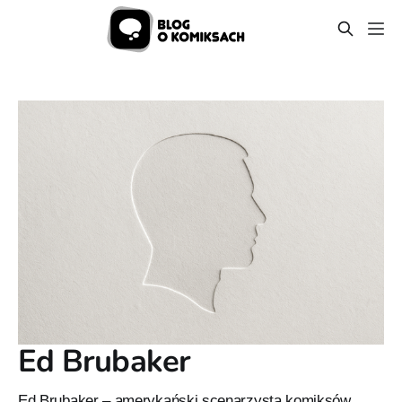
Ed Brubaker
Ed Brubaker – amerykański scenarzysta komiksów,