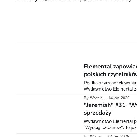
Elemental zapowiad
polskich czytelnik
Po dłuższym oczekiwaniu s
Wydawnictwo Elemental zap
Dominga Mandrafiny, a prze
By Wojtek
14 kwi 2026
"Jeremiah" #31 "Wy
sprzedaży
Wydawnictwo Elemental poi
"Wyścig szczurów". To już
By Wojtek
04 gru 2025