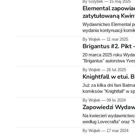
By Grzybek
15 maj 2025
lecz zadaje pytania. Nie o
Elemental zapowiad
zatytułowaną Kwin
Wydawnictwo Elemental po
wydania kontynuacji komik
"Kwintesencja". Komiks zos
By Wojtek
11 mar 2025
"Zdziczenie" ukazał się w 2021 r
Brigantus #2. Pikt
szaleństwa załogi mały
20 marca 2025 roku Wydaw
"Brigantus" autorstwa Yves
"Pikt". Opis wydawcy: Brigantus, uznany przez legionistów za zdrajcę, dołącza do Piktów,
By Wojtek
26 lut 2025
oni jednak wcale nie wydaj
Knightfall w etui. 
Już za kilka dni fani Batm
komiksów "Knightfall" w sp
Podobne opakowanie szykuj
By Wojtek
09 lis 2024
Jeremiah. Od 15 li
Zapowiedzi Wydawn
Na kwiecień wydawnictwo 
według Lovecrafta" oraz "
wydawcy i dodatkowe informacje: Mity Cthulhu według Lovecrafta Gen
By Wojtek
17 mar 2024
perfekcyjnie wpasował zawa