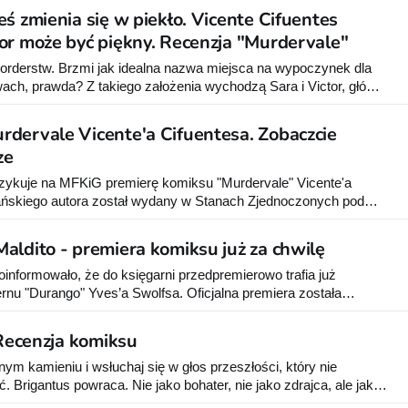
ś zmienia się w piekło. Vicente Cifuentes
or może być piękny. Recenzja "Murdervale"
Morderstw. Brzmi jak idealna nazwa miejsca na wypoczynek dla
ach, prawda? Z takiego założenia wychodzą Sara i Victor, główni
te Cifuentesa o takim właśnie tytule wydanego przez Elemental.
dervale Vicente'a Cifuentesa. Zobaczcie
ze
ykuje na MFKiG premierę komiksu "Murdervale" Vicente'a
ańskiego autora został wydany w Stanach Zjednoczonych pod
aldito - premiera komiksu już za chwilę
nformowało, że do księgarni przedpremierowo trafia już
rnu "Durango" Yves’a Swolfsa. Oficjalna premiera została
dawca pokazał przykładowe plansze. Opis wydawcy:
ej westernowej serii Yves’a Swolfsa zabiera nas na ogarnięte
 Recenzja komiksu
syku. Rewolwerowiec towarzyszy młodemu,
nym kamieniu i wsłuchaj się w głos przeszłości, który nie
 Brigantus powraca. Nie jako bohater, nie jako zdrajca, ale jako
ośród nas. Zanurz się w opowieść, która nie daje odpowiedzi,