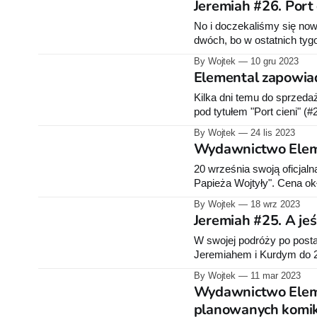
Jeremiah #26. Port
mistrza kosmicznej grozy 
No i doczekaliśmy się no
dwóch, bo w ostatnich tygo
albumy. Kiedy piszę ten te
By Wojtek
10 gru 2023
ulicy” (#27). A na nowy ro
Elemental zapowia
Kilka dni temu do sprzeda
pod tytułem "Port cieni" (#
"Elsie z ulicy" (#27). 28 
By Wojtek
24 lis 2023
kolejne w
Wydawnictwo Eleme
20 września swoją oficjaln
Papieża Wojtyły". Cena okł
rabatem (96,70 zł). Poniżej opis wydawcy: "Powieść 
By Wojtek
18 wrz 2023
Józefa Wojtyły, papieża J
Jeremiah #25. A je
W swojej podróży po post
Jeremiahem i Kurdym do 25
w wakacje 2022, ale miałe
By Wojtek
11 mar 2023
przyszło mi się zmierzyć
Wydawnictwo Elemen
planowanych komi