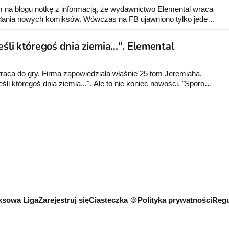
m na blogu notkę z informacją, że wydawnictwo Elemental wraca
wydania nowych komiksów. Wówczas na FB ujawniono tylko jeden
zyli "A jeśli któregoś dnia Ziemia...", ale zapowiedziano też że
eśli któregoś dnia ziemia...". Elemental
i
aca do gry. Firma zapowiedziała właśnie 25 tom Jeremiaha,
jeśli któregoś dnia ziemia...". Ale to nie koniec nowości. "Sporo
iery ale wreszcie jesteśmy na finiszu przygotowań. Praw
lka komiksów przetłumaczonych i po redakcji"
sowa Liga
Zarejestruj się
Ciasteczka 🍪
Polityka prywatności
Regu