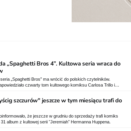
a „Spaghetti Bros 4”. Kultowa seria wraca do
ów
eria „Spaghetti Bros” ma wrócić do polskich czytelników.
owiedziało czwarty tom kultowego komiksu Carlosa Trillo i
dsprzedaż ruszyła już na Gildii.
ścig szczurów" jeszcze w tym miesiącu trafi do
nformowało, że jeszcze w grudniu do sprzedaży trafi komiks
 31 album z kultowej serii "Jeremiah" Hermanna Huppena.