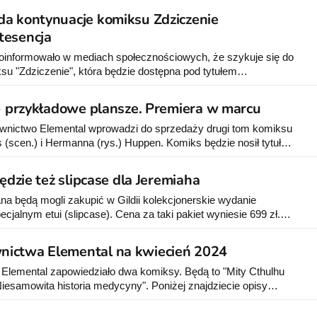
czekuj światła. Oczekuj prawdy - poszarpanej,
a kontynuacje komiksu Zdziczenie
tesencja
informowało w mediach społecznościowych, że szykuje się do
su "Zdziczenie", która będzie dostępna pod tytułem
tanie wydany w dwóch wersjach okładkowych. Komiks
oku. Oto jego opis według wydawcy: Wskutek przypływu
 - przykładowe plansze. Premiera w marcu
nictwo Elemental wprowadzi do sprzedaży drugi tom komiksu
 (scen.) i Hermanna (rys.) Huppen. Komiks będzie nosił tytuł
ą się wobec niego bardziej przychylni
Będzie też slipcase dla Jeremiaha
ana będą mogli zakupić w Gildii kolekcjonerskie wydanie
ecjalnym etui (slipcase). Cena za taki pakiet wyniesie 699 zł.
e także Wydawnictwo Elemental dla swojej flagowej serii
stopada w Gildii dostępny będzie pakiet komiksów "Knightfall&
ictwa Elemental na kwiecień 2024
Elemental zapowiedziało dwa komiksy. Będą to "Mity Cthulhu
Niesamowita historia medycyny". Poniżej znajdziecie opisy
ialny Esteban Maroto
rtość – trzy najlepsze historie Howarda Phillipsa Lovecrafta,