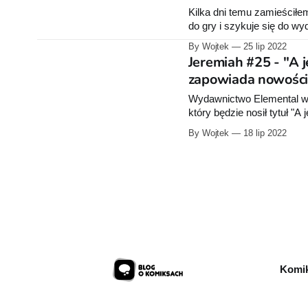
Kilka dni temu zamieściłe
do gry i szykuje się do 
tytuł: 25. tom Jeremiaha, c
By Wojtek
25 lip 2022
kolejne są już w redakcji.
Jeremiah #25 - "A j
zapowiada nowośc
Wydawnictwo Elemental wr
który będzie nosił tytuł "A 
naczekaliście się na prem
By Wojtek
18 lip 2022
kupionych mamy sporo, ki
Komik