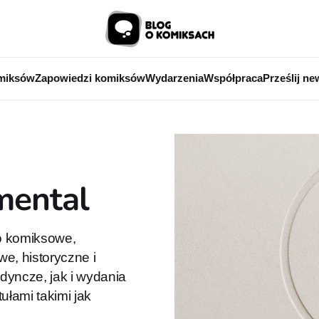
miksów
Zapowiedzi komiksów
Wydarzenia
Współpraca
Prześlij ne
mental
o komiksowe,
we, historyczne i
dyncze, jak i wydania
ułami takimi jak