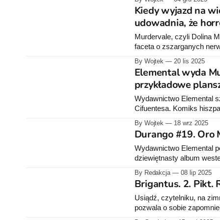
Kiedy wyjazd na wie
udowadnia, że horr
Murdervale, czyli Dolina 
faceta o zszarganych nerw
bohaterowie komiksu Vicen
By Wojtek
20 lis 2025
Elemental wyda Mur
przykładowe plans
Wydawnictwo Elemental sz
Cifuentesa. Komiks hiszp
szyldem Dark Horse.
By Wojtek
18 wrz 2025
Durango #19. Oro M
Wydawnictwo Elemental poi
dziewiętnasty album weste
zapowiedziana na 10 lipca. Wy
By Redakcja
08 lip 2025
Dziewiętnasty tom autorski
Brigantus. 2. Pikt.
wojną domową tereny Mek
Usiądź, czytelniku, na zim
pozwala o sobie zapomnieć.
cień, który wciąż kroczy p