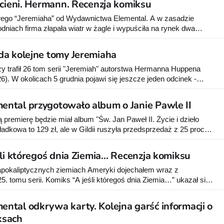
 cieni. Hermann. Recenzja komiksu
– w kadry i
wego “Jeremiaha” od Wydawnictwa Elemental. A w zasadzie
dniach firma złapała wiatr w żagle i wypuściła na rynek dwa
kst w księgarniach dostępna jest już kolejna część - “Elsie z
k zapowiedziano kolejne tomy.
da kolejne tomy Jeremiaha
ży trafił 26 tom serii "Jeremiah" autorstwa Hermanna Huppena
26). W okolicach 5 grudnia pojawi się jeszcze jeden odcinek -
tom Elemental planuje wydać w pierwszym kwartale 2024 r., a
ntal przygotowało album o Janie Pawle II
ą premierę będzie miał album "Św. Jan Paweł II. Życie i dzieło
adkowa to 129 zł, ale w Gildii ruszyła przedsprzedaż z 25 proc.
graficzna opisująca życie Karola
ana Pawła
śli któregoś dnia Ziemia… Recenzja komiksu
apokaliptycznych ziemiach Ameryki dojechałem wraz z
. tomu serii. Komiks “A jeśli któregoś dnia Ziemia…” ukazał się
m zaległości z kilkoma wcześniejszymi tomami i dopiero teraz
 z wydaną przez Elemental nowością. I cóż mogę
tal odkrywa karty. Kolejna garść informacji o
ksach