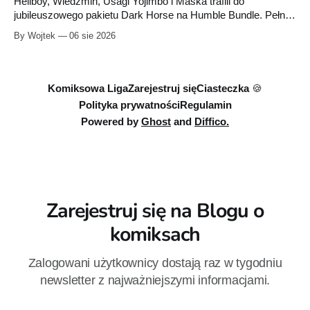
Hellboy, Wiedźmin, Usagi Yojimbo i Maska trafili do
jubileuszowego pakietu Dark Horse na Humble Bundle. Pełny
zestaw obejmuje 40 cyfrowych publikacji i kosztuje 18,71
By Wojtek
06 sie 2026
euro. Oferta kończy się 13 sierpnia.
Komiksowa Liga
Zarejestruj się
Ciasteczka 🍪
Polityka prywatności
Regulamin
Powered by
Ghost
and
Diffico.
Zarejestruj się na Blogu o
komiksach
Zalogowani użytkownicy dostają raz w tygodniu
newsletter z najważniejszymi informacjami.