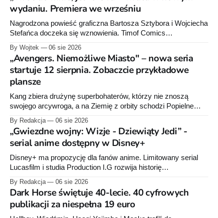
wydaniu. Premiera we wrześniu
Nagrodzona powieść graficzna Bartosza Sztybora i Wojciecha
Stefańca doczeka się wznowienia. Timof Comics
przygotowuje nową edycję albumu „Wróć do mnie, jeszcze
By Wojtek
06 sie 2026
raz”, którego pierwsze wydanie ukazało się w 2015 roku.
„Avengers. Niemożliwe Miasto" – nowa seria
startuje 12 sierpnia. Zobaczcie przykładowe
plansze
Kang zbiera drużynę superbohaterów, którzy nie znoszą
swojego arcywroga, a na Ziemię z orbity schodzi Popielne
Przymierze z królem Arturem na czele. Pierwszy tom nowej
By Redakcja
06 sie 2026
serii Avengers autorstwa Jeda MacKaya trafia do sklepów 12
„Gwiezdne wojny: Wizje - Dziewiąty Jedi” -
sierpnia. Rzućcie okiem na przykładowe plansze.
serial anime dostępny w Disney+
Disney+ ma propozycję dla fanów anime. Limitowany serial
Lucasfilm i studia Production I.G rozwija historię
zapoczątkowaną w krótkometrażówkach „Dziewiąty Jedi”
By Redakcja
06 sie 2026
oraz „Dziewiąty Jedi: Dziecko nadziei" z serii „Gwiezdne
Dark Horse świętuje 40-lecie. 40 cyfrowych
wojny: Wizje”. Wszystkie osiem odcinków jest już dostępnych
publikacji za niespełna 19 euro
w Disney+.