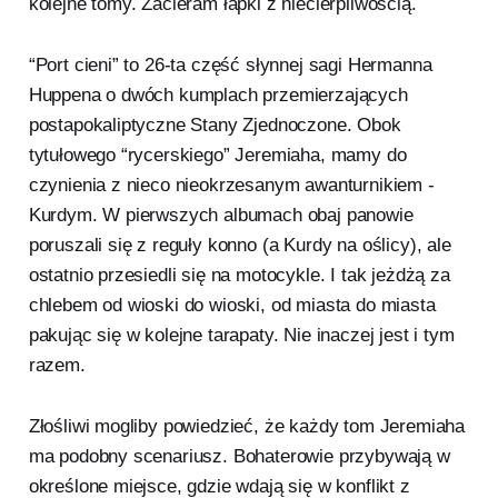
kolejne tomy. Zacieram łapki z niecierpliwością.
“Port cieni” to 26-ta część słynnej sagi Hermanna
Huppena o dwóch kumplach przemierzających
postapokaliptyczne Stany Zjednoczone. Obok
tytułowego “rycerskiego” Jeremiaha, mamy do
czynienia z nieco nieokrzesanym awanturnikiem -
Kurdym. W pierwszych albumach obaj panowie
poruszali się z reguły konno (a Kurdy na oślicy), ale
ostatnio przesiedli się na motocykle. I tak jeżdżą za
chlebem od wioski do wioski, od miasta do miasta
pakując się w kolejne tarapaty. Nie inaczej jest i tym
razem.
Złośliwi mogliby powiedzieć, że każdy tom Jeremiaha
ma podobny scenariusz. Bohaterowie przybywają w
określone miejsce, gdzie wdają się w konflikt z