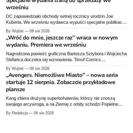
Specjalne wydania trafią do sprzedaży we
wrześniu
DC zapowiedziało obchody setnej rocznicy urodzin Joe
Kuberta. We wrześniu wydawca wypuści specjalne publikacje
poświęcone twórcy „Sgt. Rocka”, z których dwie trafią do
By Wojtek
08 sie 2026
sprzedaży niemal dokładnie w dniu jego urodzin.
„Wróć do mnie, jeszcze raz” wraca w nowym
wydaniu. Premiera we wrześniu
Nagrodzona powieść graficzna Bartosza Sztybora i Wojciecha
Stefańca doczeka się wznowienia. Timof Comics
przygotowuje nową edycję albumu „Wróć do mnie, jeszcze
By Wojtek
06 sie 2026
raz”, którego pierwsze wydanie ukazało się w 2015 roku.
„Avengers. Niemożliwe Miasto" – nowa seria
startuje 12 sierpnia. Zobaczcie przykładowe
plansze
Kang zbiera drużynę superbohaterów, którzy nie znoszą
swojego arcywroga, a na Ziemię z orbity schodzi Popielne
Przymierze z królem Arturem na czele. Pierwszy tom nowej
By Redakcja
06 sie 2026
serii Avengers autorstwa Jeda MacKaya trafia do sklepów 12
sierpnia. Rzućcie okiem na przykładowe plansze.