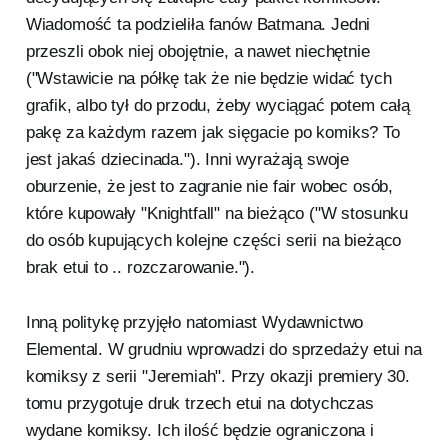
Wiadomość ta podzieliła fanów Batmana. Jedni
przeszli obok niej obojętnie, a nawet niechętnie
("Wstawicie na półkę tak że nie będzie widać tych
grafik, albo tył do przodu, żeby wyciągać potem całą
pakę za każdym razem jak sięgacie po komiks? To
jest jakaś dziecinada."). Inni wyrażają swoje
oburzenie, że jest to zagranie nie fair wobec osób,
które kupowały "Knightfall" na bieżąco ("W stosunku
do osób kupujących kolejne części serii na bieżąco
brak etui to .. rozczarowanie.").
Inną politykę przyjęło natomiast Wydawnictwo
Elemental. W grudniu wprowadzi do sprzedaży etui na
komiksy z serii "Jeremiah". Przy okazji premiery 30.
tomu przygotuje druk trzech etui na dotychczas
wydane komiksy. Ich ilość będzie ograniczona i