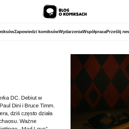
miksów
Zapowiedzi komiksów
Wydarzenia
Współpraca
Prześlij ne
erka DC. Debiut w
Paul Dini i Bruce Timm.
ra, dziś często działa
i chaosu. Ważne
ottiego, „Mad Love”,