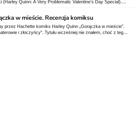
 (Harley Quinn: A Very Problematic Valentine's Day Special).
ć najwspanialszą i najbardziej romantyczną noc dla Ivy, aby u
lne Walentynki. Tymczasem Bane i Clayface udają się do Gotham
ączka w mieście. Recenzja komiksu
 przez Hachette komiks Harley Quinn „Gorączka w mieście”.
ohaterowie i złoczyńcy”. Tytułu wcześniej nie znałem, choć z tego
 temu wydał też Egmont (jako „Miejską gorączkę”). Nie jestem
arley, ale przyznam że czytając przygody byłej