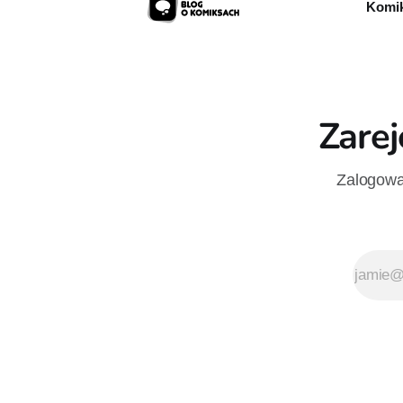
Komik
Zarej
Zalogowan