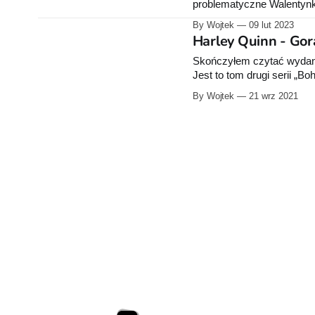
problematyczne Walentynki
Harley stara się zaplanowa
By Wojtek
09 lut 2023
uczcić ich pierwsze wspó
Harley Quinn - Gor
City,
Skończyłem czytać wydany
Jest to tom drugi serii „B
co widzę komiks kilka lat
By Wojtek
21 wrz 2021
jakimś specjalnym fanem H