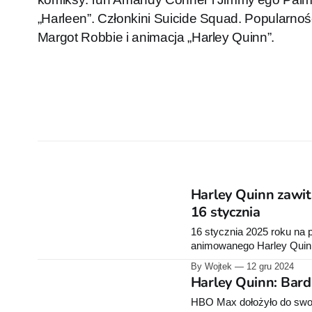
„Harleen”. Członkini Suicide Squad. Popularność
Margot Robbie i animacja „Harley Quinn”.
Harley Quinn zawit
16 stycznia
16 stycznia 2025 roku na p
animowanego Harley Quinn.
odcinki. Produkcja jest skierowana do
By Wojtek
12 gru 2024
Warner Bros. Discovery
Harley Quinn: Bar
HBO Max dołożyło do swoje