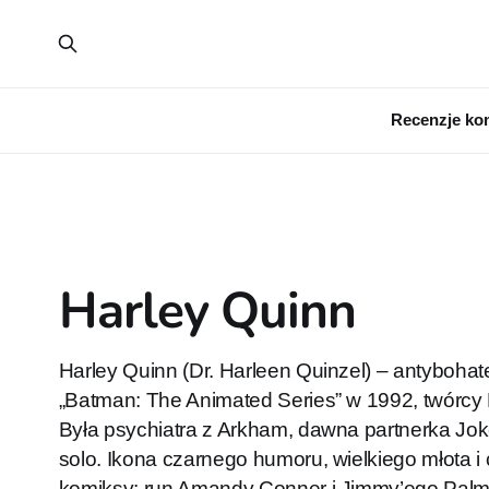
Recenzje ko
Harley Quinn
Harley Quinn (Dr. Harleen Quinzel) – antybohat
„Batman: The Animated Series” w 1992, twórcy 
Była psychiatra z Arkham, dawna partnerka Joke
solo. Ikona czarnego humoru, wielkiego młota 
komiksy: run Amandy Conner i Jimmy’ego Palmi