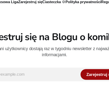
sowa Liga
Zarejestruj się
Ciasteczka 🍪
Polityka prywatności
Regu
estruj się na Blogu o kom
i użytkownicy dostają raz w tygodniu newsletter z najwa
informacjami.
Zarejestruj 