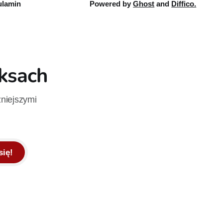
lamin
Powered by
Ghost
and
Diffico.
iksach
żniejszymi
się!