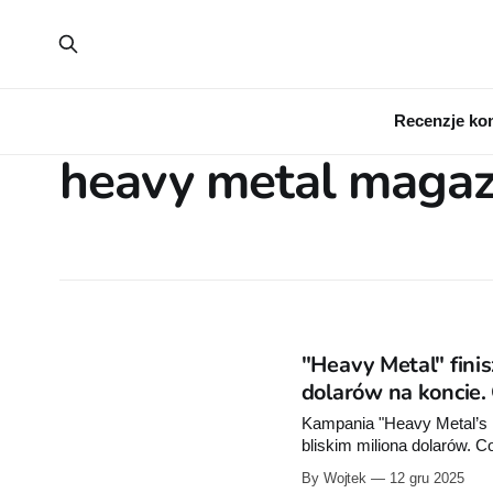
Recenzje ko
heavy metal magaz
"Heavy Metal" finis
dolarów na koncie. 
Kampania "Heavy Metal’s L
bliskim miliona dolarów. C
cztery twardookładkowe to
By Wojtek
12 gru 2025