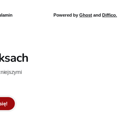
lamin
Powered by
Ghost
and
Diffico.
iksach
żniejszymi
się!