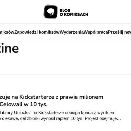
miksów
Zapowiedzi komiksów
Wydarzenia
Współpraca
Prześlij ne
ine
zuje na Kickstarterze z prawie milionem
Celowali w 10 tys.
ibrary Unlocks" na Kickstarterze dobiega końca z wynikiem
o ciekawe, cel zbiórki wynosił raptem 10 tys. Projekt obejmuje
my, w tym "RanXerox" i "Druunę".