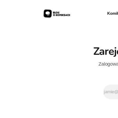
Komik
Zarej
Zalogowan