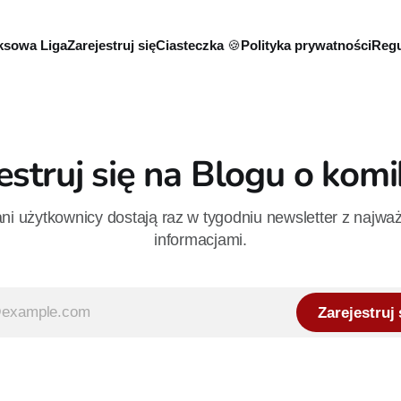
sowa Liga
Zarejestruj się
Ciasteczka 🍪
Polityka prywatności
Regu
estruj się na Blogu o kom
i użytkownicy dostają raz w tygodniu newsletter z najwa
informacjami.
Zarejestruj 