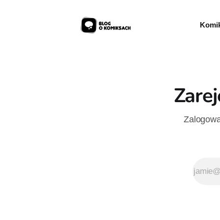
Komik
Zarej
Zalogowan