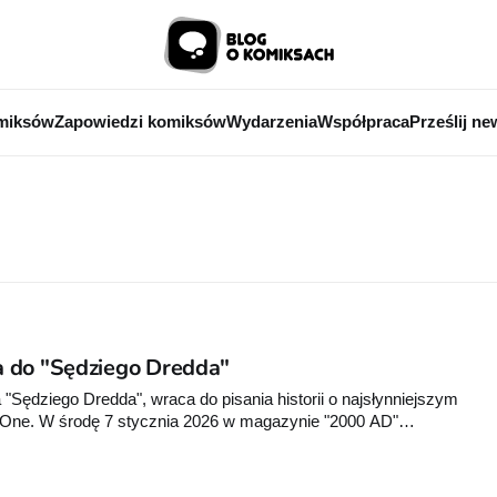
miksów
Zapowiedzi komiksów
Wydarzenia
Współpraca
Prześlij ne
 do "Sędziego Dredda"
"Sędziego Dredda", wraca do pisania historii o najsłynniejszym
 One. W środę 7 stycznia 2026 w magazynie "2000 AD"
dge Dredd: Death of a Judge", rysowana przez Mike’a Perkinsa.