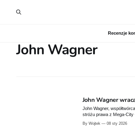
Recenzje ko
John Wagner
John Wagner wraca
John Wagner, współtwórca 
stróżu prawa z Mega-City
wystartowała opowieść "Ju
By Wojtek
08 sty 2026