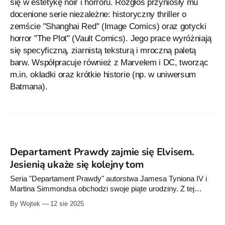
się w estetykę noir i horroru. Rozgłos przyniosły mu
docenione serie niezależne: historyczny thriller o
zemście "Shanghai Red" (Image Comics) oraz gotycki
horror "The Plot" (Vault Comics). Jego prace wyróżniają
się specyficzną, ziarnistą teksturą i mroczną paletą
barw. Współpracuje również z Marvelem i DC, tworząc
m.in. okładki oraz krótkie historie (np. w uniwersum
Batmana).
Departament Prawdy zajmie się Elvisem.
Jesienią ukaże się kolejny tom
Seria "Departament Prawdy" autorstwa Jamesa Tyniona IV i
Martina Simmondsa obchodzi swoje piąte urodziny. Z tej
okazji Image Comics (we współpracy z Tiny Onion)
By Wojtek
12 sie 2025
zapowiada specjalny numer #0, który trafi do sklepów w
Stanach Zjednoczonych jesienią.