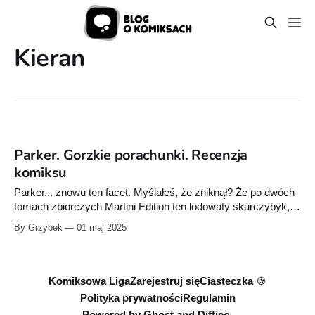
Kieran
Parker. Gorzkie porachunki. Recenzja
komiksu
Parker... znowu ten facet. Myślałeś, że zniknął? Że po dwóch
tomach zbiorczych Martini Edition ten lodowaty skurczybyk,
który mówi mało, ale celuje bez pudła, zrobił sobie wakacje?
By Grzybek
01 maj 2025
Zapomniałeś, kim on jest. A teraz wraca. Bez fanfar, bez
ostrzeżenia. Znowu ktoś popełnił błąd. Znowu ktoś ukradł nie
tylko pieniądze, ale i
Komiksowa Liga
Zarejestruj się
Ciasteczka 🍪
Polityka prywatności
Regulamin
Powered by
Ghost
and
Diffico.