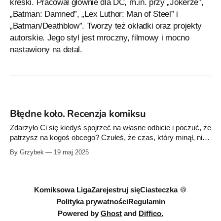
kreski. Pracował głównie dla DC, m.in. przy „Jokerze”,
„Batman: Damned”, „Lex Luthor: Man of Steel” i
„Batman/Deathblow”. Tworzy też okładki oraz projekty
autorskie. Jego styl jest mroczny, filmowy i mocno
nastawiony na detal.
Błędne koło. Recenzja komiksu
Zdarzyło Ci się kiedyś spojrzeć na własne odbicie i poczuć, że
patrzysz na kogoś obcego? Czułeś, że czas, który minął, nie
zostawił śladów na Twojej twarzy, ale rozerwał coś pod
By Grzybek
19 maj 2025
powierzchnią skóry? Otwórz „Błędne koło", a Twoje poczucie
rzeczywistości pęknie jak bańka mydlana. W świecie
stworzonym przez Mattsona Tomlina
Komiksowa Liga
Zarejestruj się
Ciasteczka 🍪
Polityka prywatności
Regulamin
Powered by
Ghost
and
Diffico.