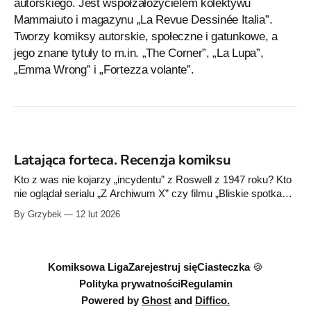
autorskiego. Jest współzałożycielem kolektywu
Mammaiuto i magazynu „La Revue Dessinée Italia”.
Tworzy komiksy autorskie, społeczne i gatunkowe, a
jego znane tytuły to m.in. „The Corner”, „La Lupa”,
„Emma Wrong” i „Fortezza volante”.
Latająca forteca. Recenzja komiksu
Kto z was nie kojarzy „incydentu” z Roswell z 1947 roku? Kto
nie oglądał serialu „Z Archiwum X” czy filmu „Bliskie spotkania
trzeciego stopnia”? A teraz wyobraźcie sobie kontakt z czymś
By Grzybek
12 lut 2026
pozaziemskim nie na terenie USA, nie w amerykańskim sosie
popkultury, lecz w Europie. W faszystowskich Włoszech pod
przywództwem Mussoliniego,
Komiksowa Liga
Zarejestruj się
Ciasteczka 🍪
Polityka prywatności
Regulamin
Powered by
Ghost
and
Diffico.