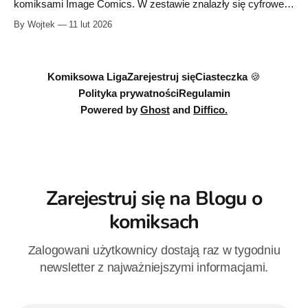
komiksami Image Comics. W zestawie znalazły się cyfrowe
wydania m.in. „Radiant Black”, „Rogue Sun” i „The Dead
By Wojtek
11 lut 2026
Lucky”. Pakiet można kupić już za 18 dolarów (około 64 zł).
Komiksowa Liga
Zarejestruj się
Ciasteczka 🍪
Polityka prywatności
Regulamin
Powered by
Ghost
and
Diffico.
Zarejestruj się na Blogu o
komiksach
Zalogowani użytkownicy dostają raz w tygodniu
newsletter z najważniejszymi informacjami.