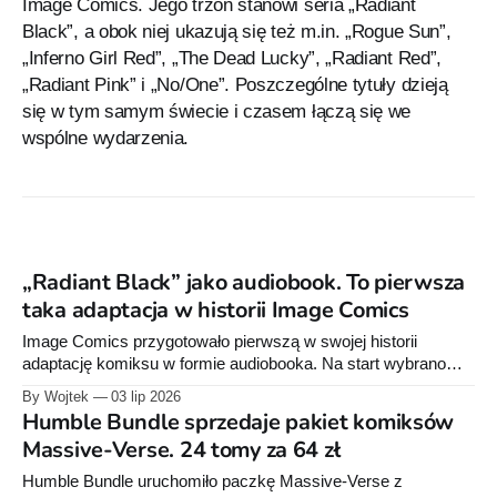
Image Comics. Jego trzon stanowi seria „Radiant
Black”, a obok niej ukazują się też m.in. „Rogue Sun”,
„Inferno Girl Red”, „The Dead Lucky”, „Radiant Red”,
„Radiant Pink” i „No/One”. Poszczególne tytuły dzieją
się w tym samym świecie i czasem łączą się we
wspólne wydarzenia.
„Radiant Black” jako audiobook. To pierwsza
taka adaptacja w historii Image Comics
Image Comics przygotowało pierwszą w swojej historii
adaptację komiksu w formie audiobooka. Na start wybrano
„Radiant Black”, czyli serię Kyle’a Higginsa i Marcelo Costy,
By Wojtek
03 lip 2026
którą w Polsce wydaje Non Stop Comics.
Humble Bundle sprzedaje pakiet komiksów
Massive-Verse. 24 tomy za 64 zł
Humble Bundle uruchomiło paczkę Massive-Verse z