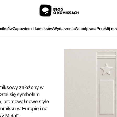
miksów
Zapowiedzi komiksów
Wydarzenia
Współpraca
Prześlij ne
komiksowy założony w
 Stał się symbolem
ch, promował nowe style
komiksu w Europie i na
vy Metal”.