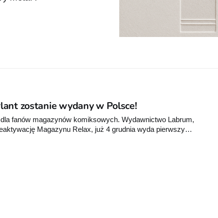
lant zostanie wydany w Polsce!
ka dla fanów magazynów komiksowych. Wydawnictwo Labrum,
reaktywację Magazynu Relax, już 4 grudnia wyda pierwszy
 fot. Labrum.pl Jak czytamy na stronie
czasopisma komiksowego będzie ukazywać się tuż po
azy