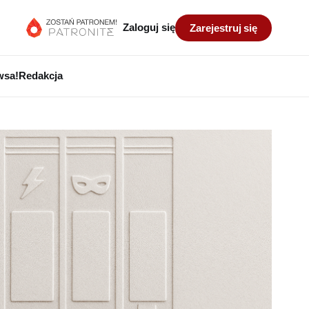
Zaloguj się
Zarejestruj się
wsa!
Redakcja