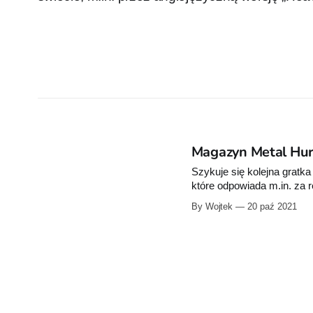
Magazyn Metal Hur
Szykuje się kolejna grat
które odpowiada m.in. za 
polskojęzyczny numer magazynu Metal Hurlant.
By Wojtek
20 paź 2021
wydawcy, Polska wersja 
premierach we Francji, 4 r