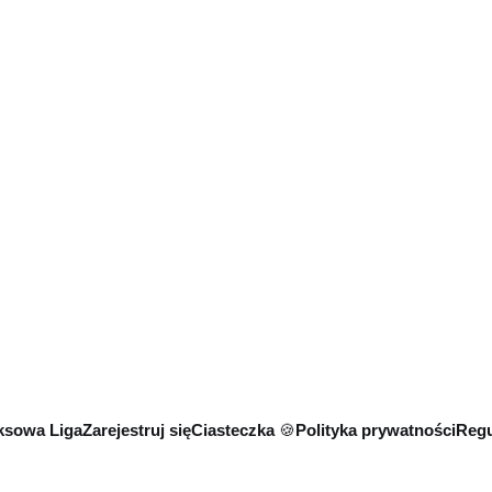
sowa Liga
Zarejestruj się
Ciasteczka 🍪
Polityka prywatności
Regu