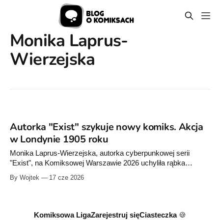
Monika Laprus-
Wierzejska
Autorka "Exist" szykuje nowy komiks. Akcja
w Londynie 1905 roku
Monika Laprus-Wierzejska, autorka cyberpunkowej serii
"Exist", na Komiksowej Warszawie 2026 uchyliła rąbka
tajemnicy nad nowym projektem. Akcja ma rozgrywać się w
By Wojtek
17 cze 2026
Londynie 1905 roku, a w fabule pojawią się zjawiska
paranormalne.
Komiksowa Liga
Zarejestruj się
Ciasteczka 🍪