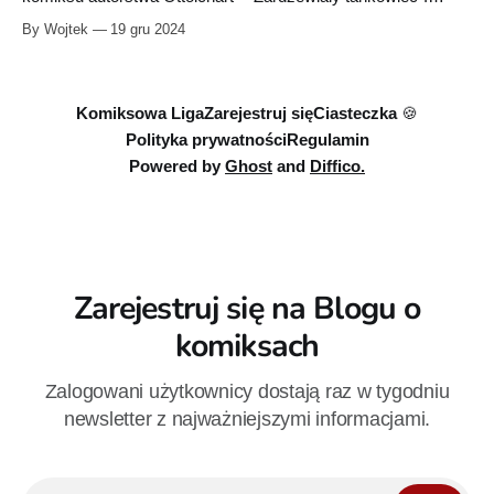
Album będzie liczył 240 stron i ukaże się na początku
By Wojtek
19 gru 2024
przyszłego roku. Opis wydawcy: Iluzja, tajemnica,
alternatywna rzeczywistość… a może coś zupełnie innego?
Czy wiesz, czym jesteś? Czy wiesz, co jest wokół Ciebie?
Czy wiesz, na co patrzysz?
Komiksowa Liga
Zarejestruj się
Ciasteczka 🍪
Polityka prywatności
Regulamin
Powered by
Ghost
and
Diffico.
Zarejestruj się na Blogu o
komiksach
Zalogowani użytkownicy dostają raz w tygodniu
newsletter z najważniejszymi informacjami.