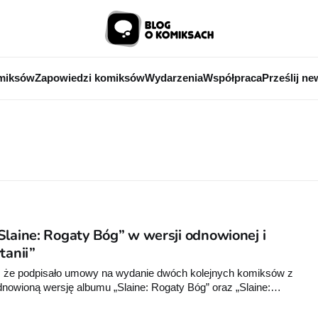
miksów
Zapowiedzi komiksów
Wydarzenia
Współpraca
Prześlij ne
Slaine: Rogaty Bóg” w wersji odnowionej i
tanii”
o, że podpisało umowy na wydanie dwóch kolejnych komiksów z
dnowioną wersję albumu „Slaine: Rogaty Bóg” oraz „Slaine: