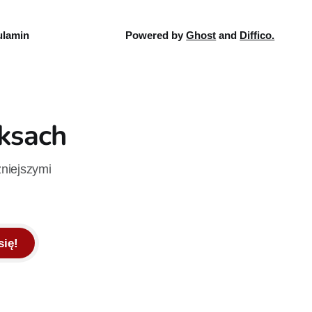
lamin
Powered by
Ghost
and
Diffico.
iksach
żniejszymi
się!