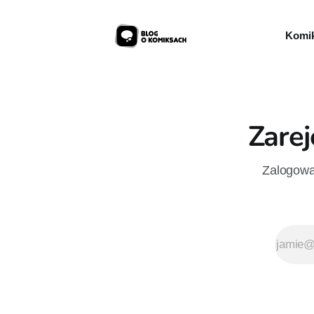
Komik
Zarej
Zalogowan