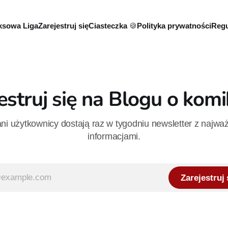
sowa Liga
Zarejestruj się
Ciasteczka 🍪
Polityka prywatności
Regu
estruj się na Blogu o kom
i użytkownicy dostają raz w tygodniu newsletter z najwa
informacjami.
Zarejestruj 