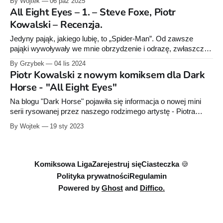
By Wojtek
06 paź 2025
szumu w Stanach.
All Eight Eyes – 1. – Steve Foxe, Piotr
Kowalski – Recenzja.
Jedyny pająk, jakiego lubię, to „Spider-Man”. Od zawsze
pająki wywoływały we mnie obrzydzenie i odrazę, zwłaszcza
te włochate. Do tego te niesamowicie przerażające oczy…
By Grzybek
04 lis 2024
Może nie cierpię na arachnofobię, ale nie należę do
Piotr Kowalski z nowym komiksem dla Dark
sympatyków tych stworzeń. Co najwyżej mogę z nimi
Horse - "All Eight Eyes"
poobcować za pośrednictwem filmu, książki czy komiksu. I
Na blogu "Dark Horse" pojawiła się informacja o nowej mini
serii rysowanej przez naszego rodzimego artystę - Piotra
Kowalskiego (m.in. "Gail"). Będzie to pozycja "All Eight eyes"
By Wojtek
19 sty 2023
(#1-4). Komiks zadebiutuje w kwietniu 2023 r. i ma być
połączeniem "Szczęk" z "
Komiksowa Liga
Zarejestruj się
Ciasteczka 🍪
Polityka prywatności
Regulamin
Powered by
Ghost
and
Diffico.