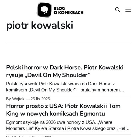
piotr kowalski
Polski horror w Dark Horse. Piotr Kowalski
rysuje „Devil On My Shoulder”
Polski rysownik Piotr Kowalski wraca do Dark Horse z
komiksem „Devil On My Shoulder” – brutalnym horrorem
zemsty napisanym przez Kyle’a Starksa.
By Wojtek
26 lis 2025
Horror prosto z USA: Piotr Kowalski i Tom
King w nowych komiksach Egmontu
Egmont szykuje na 2026 dwa horrory z USA. „Where
Monsters Lie” Kyle’a Starksa i Piotra Kowalskiego oraz „Helen
of Wyndhorn” Toma Kinga i Bilquis Evely. Oba tytuły narobiły