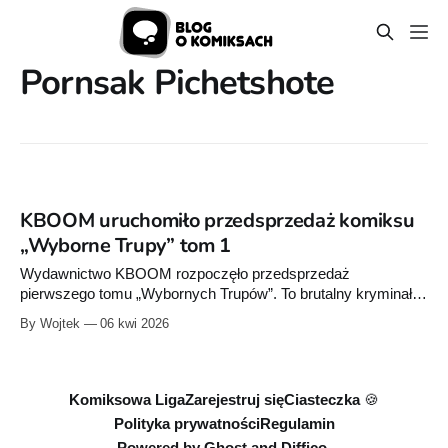
Pornsak Pichetshote
KBOOM uruchomiło przedsprzedaż komiksu
„Wyborne Trupy” tom 1
Wydawnictwo KBOOM rozpoczęło przedsprzedaż
pierwszego tomu „Wybornych Trupów”. To brutalny kryminał i
thriller osadzony w amerykańskim miasteczku, gdzie co pięć
By Wojtek
06 kwi 2026
lat najbogatsze rody urządzają śmiertelną grę.
Komiksowa Liga
Zarejestruj się
Ciasteczka 🍪
Polityka prywatności
Regulamin
Powered by
Ghost
and
Diffico.