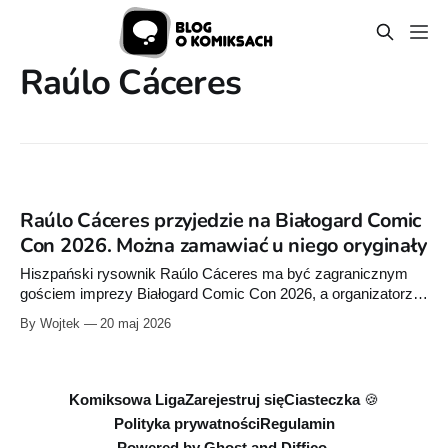
Raúlo Cáceres
Raúlo Cáceres przyjedzie na Białogard Comic
Con 2026. Można zamawiać u niego oryginały
Hiszpański rysownik Raúlo Cáceres ma być zagranicznym
gościem imprezy Białogard Comic Con 2026, a organizatorzy
zachęcają, by już teraz zamawiać u niego oryginalne prace
By Wojtek
20 maj 2026
przygotowane specjalnie na konwent.
Komiksowa Liga
Zarejestruj się
Ciasteczka 🍪
Polityka prywatności
Regulamin
Powered by
Ghost
and
Diffico.