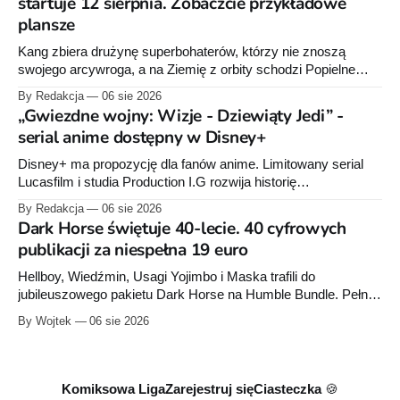
startuje 12 sierpnia. Zobaczcie przykładowe
plansze
Kang zbiera drużynę superbohaterów, którzy nie znoszą
swojego arcywroga, a na Ziemię z orbity schodzi Popielne
Przymierze z królem Arturem na czele. Pierwszy tom nowej
By Redakcja
06 sie 2026
serii Avengers autorstwa Jeda MacKaya trafia do sklepów 12
„Gwiezdne wojny: Wizje - Dziewiąty Jedi” -
sierpnia. Rzućcie okiem na przykładowe plansze.
serial anime dostępny w Disney+
Disney+ ma propozycję dla fanów anime. Limitowany serial
Lucasfilm i studia Production I.G rozwija historię
zapoczątkowaną w krótkometrażówkach „Dziewiąty Jedi”
By Redakcja
06 sie 2026
oraz „Dziewiąty Jedi: Dziecko nadziei" z serii „Gwiezdne
Dark Horse świętuje 40-lecie. 40 cyfrowych
wojny: Wizje”. Wszystkie osiem odcinków jest już dostępnych
publikacji za niespełna 19 euro
w Disney+.
Hellboy, Wiedźmin, Usagi Yojimbo i Maska trafili do
jubileuszowego pakietu Dark Horse na Humble Bundle. Pełny
zestaw obejmuje 40 cyfrowych publikacji i kosztuje 18,71
By Wojtek
06 sie 2026
euro. Oferta kończy się 13 sierpnia.
Komiksowa Liga
Zarejestruj się
Ciasteczka 🍪