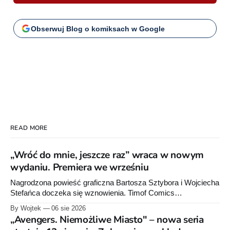
Obserwuj Blog o komiksach w Google
READ MORE
„Wróć do mnie, jeszcze raz” wraca w nowym
wydaniu. Premiera we wrześniu
Nagrodzona powieść graficzna Bartosza Sztybora i Wojciecha
Stefańca doczeka się wznowienia. Timof Comics
przygotowuje nową edycję albumu „Wróć do mnie, jeszcze
By Wojtek
06 sie 2026
raz”, którego pierwsze wydanie ukazało się w 2015 roku.
„Avengers. Niemożliwe Miasto" – nowa seria