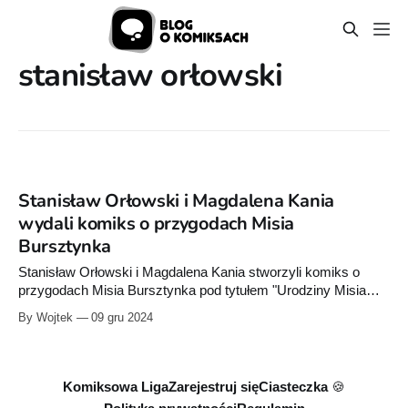
stanisław orłowski
Stanisław Orłowski i Magdalena Kania
wydali komiks o przygodach Misia
Bursztynka
Stanisław Orłowski i Magdalena Kania stworzyli komiks o
przygodach Misia Bursztynka pod tytułem "Urodziny Misia
Bursztynka". Staszek jest organizatorem Ostrołęckich
By Wojtek
09 gru 2024
Spotkań Komiksowych. Z kolei ilustracje Magdaleny Kani
„Meago” możecie znać m.in. z serii "Delisie". Poprosiłem
Staszka o przesłanie kilku zdań o kulisach projektu. Oddaję
mu
Komiksowa Liga
Zarejestruj się
Ciasteczka 🍪