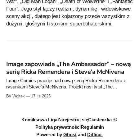
War”, „Old Man Logan”, „Death of Wolverine” i „Fantastic
Four”. Jego styl łączy realizm, dynamikę i widowiskowe
sceny akcji, dlatego jest kojarzony przede wszystkim z
dużymi, głośnymi historiami superbohaterskimi.
Image zapowiada „The Ambassador” – nową
serię Ricka Remendera i Steve’a McNivena
Image Comics pracuje nad nową serią Ricka Remendera z
rysunkami Steve’a McNivena. Projekt nosi tytuł „The
Ambassador” - donosi Comicsblog.fr. Na razie wydawca nie
By Wojtek
17 lis 2025
opublikował jeszcze oficjalnego opisu fabuły ani daty premiery.
Komiksowa Liga
Zarejestruj się
Ciasteczka 🍪
Polityka prywatności
Regulamin
Powered by
Ghost
and
Diffico.