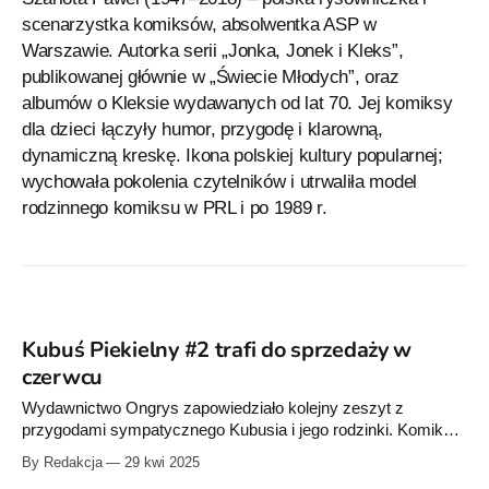
scenarzystka komiksów, absolwentka ASP w
Warszawie. Autorka serii „Jonka, Jonek i Kleks”,
publikowanej głównie w „Świecie Młodych”, oraz
albumów o Kleksie wydawanych od lat 70. Jej komiksy
dla dzieci łączyły humor, przygodę i klarowną,
dynamiczną kreskę. Ikona polskiej kultury popularnej;
wychowała pokolenia czytelników i utrwaliła model
rodzinnego komiksu w PRL i po 1989 r.
Kubuś Piekielny #2 trafi do sprzedaży w
czerwcu
Wydawnictwo Ongrys zapowiedziało kolejny zeszyt z
przygodami sympatycznego Kubusia i jego rodzinki. Komiks
pod tytułem "Sąsiedzi" ukaże się prawdopodobnie w czerwcu
By Redakcja
29 kwi 2025
2025 roku. Być może wcześniej trafi do przedsprzedaży w