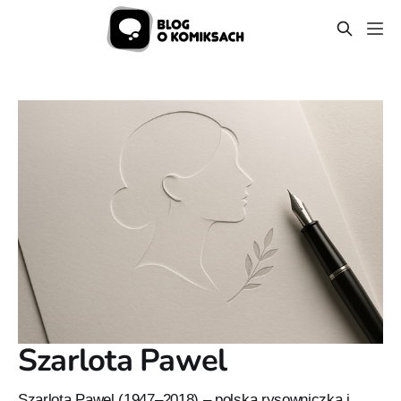
Szarlota Pawel
Szarlota Pawel (1947–2018) – polska rysowniczka i