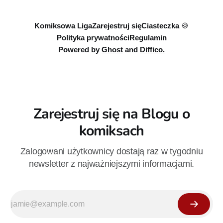
niektórych księgarniach. Klasyka polskiego komiksu spod
pióra Szarloty Pawel. Warto! Państwo Piekielni - Glorian i Ewa
wraz z synkiem
Komiksowa Liga
Zarejestruj się
Ciasteczka 🍪
Polityka prywatności
Regulamin
Powered by
Ghost
and
Diffico.
Zarejestruj się na Blogu o
komiksach
Zalogowani użytkownicy dostają raz w tygodniu
newsletter z najważniejszymi informacjami.