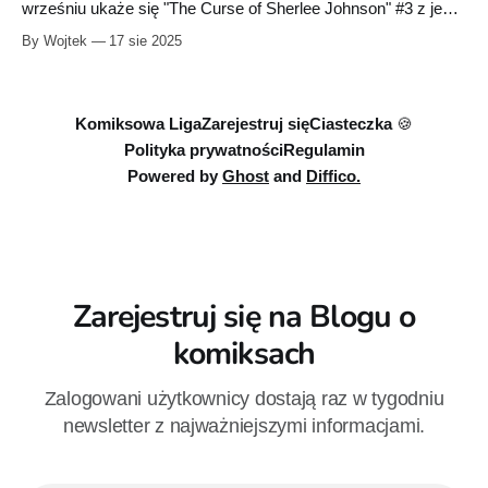
wrześniu ukaże się "The Curse of Sherlee Johnson" #3 z jego
dwiema wariantowymi okładkami, w tym pierwszą od 1994 r.
By Wojtek
17 sie 2025
wspólną pracą z Toddem McFarlane’em.
Komiksowa Liga
Zarejestruj się
Ciasteczka 🍪
Polityka prywatności
Regulamin
Powered by
Ghost
and
Diffico.
Zarejestruj się na Blogu o
komiksach
Zalogowani użytkownicy dostają raz w tygodniu
newsletter z najważniejszymi informacjami.