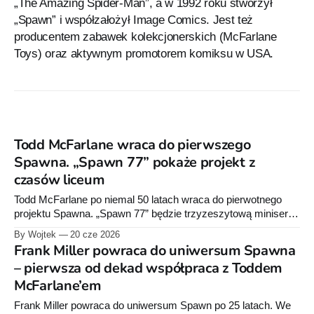
„The Amazing Spider-Man”, a w 1992 roku stworzył
„Spawn” i współzałożył Image Comics. Jest też
producentem zabawek kolekcjonerskich (McFarlane
Toys) oraz aktywnym promotorem komiksu w USA.
Todd McFarlane wraca do pierwszego
Spawna. „Spawn 77” pokaże projekt z
czasów liceum
Todd McFarlane po niemal 50 latach wraca do pierwotnego
projektu Spawna. „Spawn 77” będzie trzyzeszytową miniserią
Image Comics z malowanymi planszami Marka Spearsa.
By Wojtek
20 cze 2026
Frank Miller powraca do uniwersum Spawna
– pierwsza od dekad współpraca z Toddem
McFarlane’em
Frank Miller powraca do uniwersum Spawn po 25 latach. We