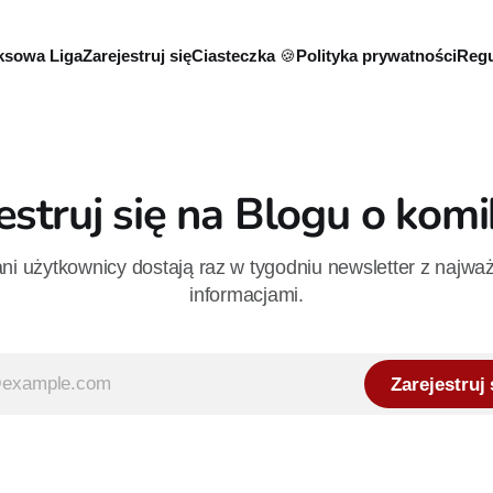
sowa Liga
Zarejestruj się
Ciasteczka 🍪
Polityka prywatności
Regu
estruj się na Blogu o kom
i użytkownicy dostają raz w tygodniu newsletter z najwa
informacjami.
Zarejestruj 