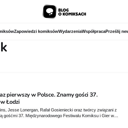
miksów
Zapowiedzi komiksów
Wydarzenia
Współpraca
Prześlij ne
ak
raz pierwszy w Polsce. Znamy gości 37.
 w Łodzi
ins, Jesse Lonergan, Rafał Gosieniecki oraz twórcy związani z
 gośćmi 37. Międzynarodowego Festiwalu Komiksu i Gier w