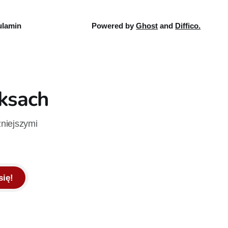
lamin
Powered by
Ghost
and
Diffico.
iksach
żniejszymi
się!