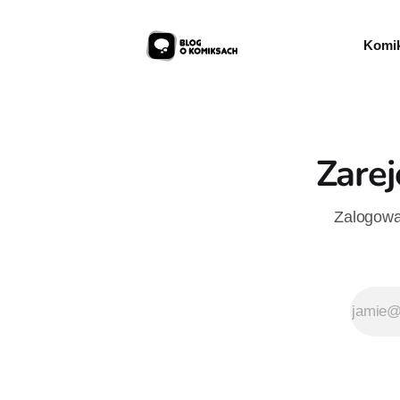
Komik
Zarej
Zalogowan