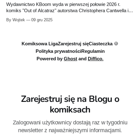
Wydawnictwo KBoom wyda w pierwszej połowie 2026 r.
komiks "Out of Alcatraz" autorstwa Christophera Cantwella i
Tylera Crooka. Komiks opowiada o ucieczcie z Alcatraz -
By Wojtek
09 gru 2025
najcięższego więzienia w Stanach Zjednoczonych.
Komiksowa Liga
Zarejestruj się
Ciasteczka 🍪
Polityka prywatności
Regulamin
Powered by
Ghost
and
Diffico.
Zarejestruj się na Blogu o
komiksach
Zalogowani użytkownicy dostają raz w tygodniu
newsletter z najważniejszymi informacjami.