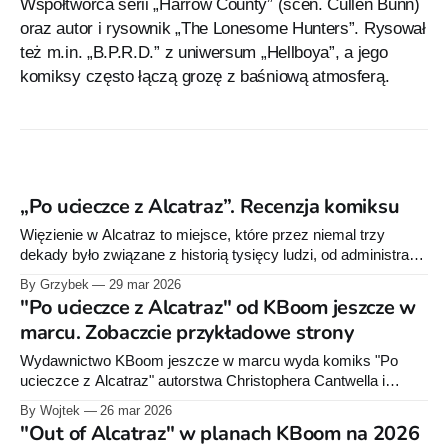
Współtwórca serii „Harrow County” (scen. Cullen Bunn)
oraz autor i rysownik „The Lonesome Hunters”. Rysował
też m.in. „B.P.R.D.” z uniwersum „Hellboya”, a jego
komiksy często łączą grozę z baśniową atmosferą.
„Po ucieczce z Alcatraz”. Recenzja komiksu
Więzienie w Alcatraz to miejsce, które przez niemal trzy
dekady było związane z historią tysięcy ludzi, od administracji
po tych, którzy trafiali tu za karę. Wyspa była znana jako
By Grzybek
29 mar 2026
Wyspa Głuptaków, Skała, czy po prostu punkt na mapie, z
"Po ucieczce z Alcatraz" od KBoom jeszcze w
którego nie było ucieczki. W ciągu 29 lat funkcjonowania
marcu. Zobaczcie przykładowe strony
odnotowano 14
Wydawnictwo KBoom jeszcze w marcu wyda komiks "Po
ucieczce z Alcatraz" autorstwa Christophera Cantwella i
Tylera Crooka. Poniżej możecie zobaczyć przykładowe
By Wojtek
26 mar 2026
plansze.
"Out of Alcatraz" w planach KBoom na 2026