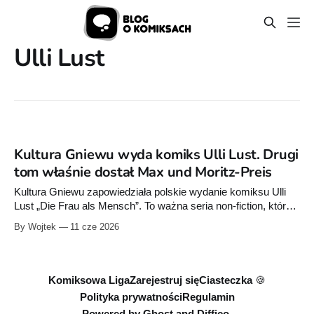
Ulli Lust
Kultura Gniewu wyda komiks Ulli Lust. Drugi
tom właśnie dostał Max und Moritz-Preis
Kultura Gniewu zapowiedziała polskie wydanie komiksu Ulli
Lust „Die Frau als Mensch”. To ważna seria non-fiction, której
drugi tom właśnie zdobył Max und Moritz-Preis.
By Wojtek
11 cze 2026
Komiksowa Liga
Zarejestruj się
Ciasteczka 🍪
Polityka prywatności
Regulamin
Powered by
Ghost
and
Diffico.