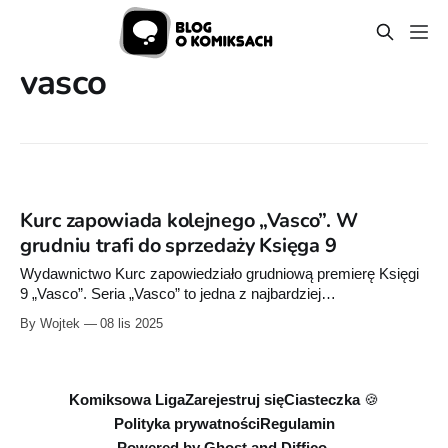
vasco
Kurc zapowiada kolejnego „Vasco”. W
grudniu trafi do sprzedaży Księga 9
Wydawnictwo Kurc zapowiedziało grudniową premierę Księgi
9 „Vasco”. Seria „Vasco” to jedna z najbardziej
rozpoznawalnych historycznych opowieści frankofońskich.
By Wojtek
08 lis 2025
Komiksowa Liga
Zarejestruj się
Ciasteczka 🍪
Polityka prywatności
Regulamin
Powered by
Ghost
and
Diffico.