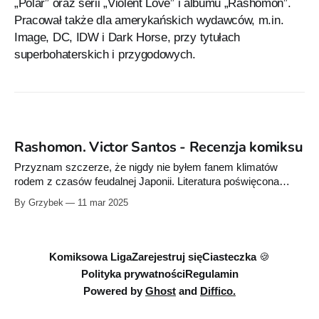
„Polar” oraz serii „Violent Love” i albumu „Rashomon”.
Pracował także dla amerykańskich wydawców, m.in.
Image, DC, IDW i Dark Horse, przy tytułach
superbohaterskich i przygodowych.
Rashomon. Victor Santos - Recenzja komiksu
Przyznam szczerze, że nigdy nie byłem fanem klimatów
rodem z czasów feudalnej Japonii. Literatura poświęcona
temu okresowi jakoś mnie nie przyciągnęła, natomiast kilka
By Grzybek
11 mar 2025
filmów Kurosawy obejrzałem wieki temu, ciarek od tego nie
dostałem. Z dużym dystansem podchodziłem więc do
komiksu przesłanego przez wydawnictwo Taurus Media pt.
„Rashomon”. A co wyszło
Komiksowa Liga
Zarejestruj się
Ciasteczka 🍪
Polityka prywatności
Regulamin
Powered by
Ghost
and
Diffico.