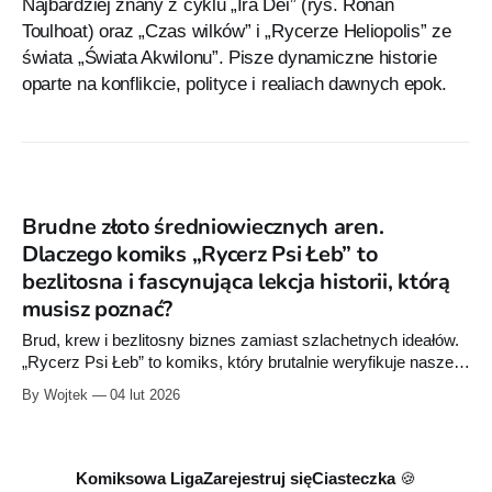
Najbardziej znany z cyklu „Ira Dei” (rys. Ronan
Toulhoat) oraz „Czas wilków” i „Rycerze Heliopolis” ze
świata „Świata Akwilonu”. Pisze dynamiczne historie
oparte na konflikcie, polityce i realiach dawnych epok.
Brudne złoto średniowiecznych aren.
Dlaczego komiks „Rycerz Psi Łeb” to
bezlitosna i fascynująca lekcja historii, którą
musisz poznać?
Brud, krew i bezlitosny biznes zamiast szlachetnych ideałów.
„Rycerz Psi Łeb” to komiks, który brutalnie weryfikuje nasze
wyobrażenia o średniowiecznych turniejach. Poznajcie
By Wojtek
04 lut 2026
historię, w której za blaskiem zbroi kryją się układy, walka o
okup i tajemnica, za którą w tamtych czasach groziła śmierć.
Komiksowa Liga
Zarejestruj się
Ciasteczka 🍪