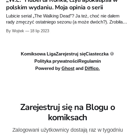
chyba przedstawiać (a jeśli nie znacie,
polskim wydaniu. Moja opinia o serii
Lubicie serial „The Walking Dead”? Ja też, choć nie dałem
rady zmęczyć ostatniego sezonu (a może dwóch?). Zrobiła
się z tego papka na miarę „Pierwszej Miłości” czy innych
By Wojtek
18 lip 2023
takich. Pamiętam, jak przed laty wyrwałem zęba i leżałem
obolały na L4 pochłaniając z zapałem kolejne odcinki
pierwszych sezonów serialu. Nawet jak
Komiksowa Liga
Zarejestruj się
Ciasteczka 🍪
Polityka prywatności
Regulamin
Powered by
Ghost
and
Diffico.
Zarejestruj się na Blogu o
komiksach
Zalogowani użytkownicy dostają raz w tygodniu