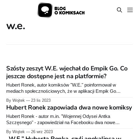
w.e.
Szósty zeszyt W.E. wjechał do Empik Go. Co
jeszcze dostępne jest na platformie?
Hubert Ronek, autor komiksów "W.E." poinformował w
mediach społecznościowych, że w aplikacji Empik Go
dostepny jest już szósty zeszyt tej postapokaliptycznej serii.
By Wojtek
23 lis 2023
Czytelnicy znajdą tam też poprzednie numery "W.E". Empik
Hubert Ronek zapowiada dwa nowe komiksy
Go oferuje dwa abonamenty na książki, audiobooki czy
komiksy - mini za 24,99 zł
Hubert Ronek - autor m.in. "Wojennej Odysei Antka
Szczęsnego" - zapowiedział na Facebooku dwa nowe
komiksy. Będzie to szósta część świetnej serii postapo "W.E."
By Wojtek
26 wrz 2023
oraz "Przygody Pana Patyka". O ile "W.E." nie trzeba już Wam
„W.E.” Huberta Ronka, czyli apokalipsa w