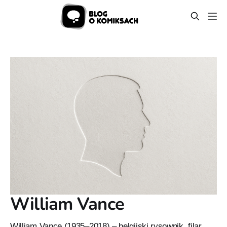
William Vance
William Vance (1935–2018) – belgijski rysownik, filar