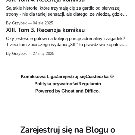
wciągnąć was w świat pełen intryg i zdrad, piąty tom zbiorczy,
wydany przez Egmont, będzie dla was niczym
Są takie historie, które trzymają cię za gardło od pierwszej
strony - nie dla taniej sensacji, ale dlatego, że wiedzą, gdzie
uderzyć. „XIII” to seria, która nie pyta, czy jesteś gotów. Ona
By Grzybek
04 sie 2025
po prostu wrzuca cię w sam środek paranoi. A czwarty tom
XIII. Tom 3. Recenzja komiksu
wydania zbiorczego, wydany przez Egmont, to jak wejście
Czy jesteście gotowi na kolejną porcję adrenaliny i zagadek?
Trzeci tom zbiorczego wydania „XIII" to prawdziwa kopalnia
sensacji, gdzie każdy kadr i każde słowo skrywają więcej, niż
By Grzybek
27 maj 2025
wydaje się na pierwszy rzut oka. Przygotujcie się na podróż,
która nie pozwoli oderwać wzroku od kolejnych stron. Nie ma
w tej
Komiksowa Liga
Zarejestruj się
Ciasteczka 🍪
Polityka prywatności
Regulamin
Powered by
Ghost
and
Diffico.
Zarejestruj się na Blogu o