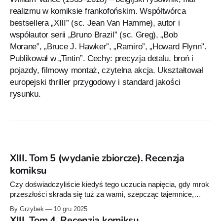
realizmu w komiksie frankofońskim. Współtwórca
bestsellera „XIII” (sc. Jean Van Hamme), autor i
współautor serii „Bruno Brazil” (sc. Greg), „Bob
Morane”, „Bruce J. Hawker”, „Ramiro”, „Howard Flynn”.
Publikował w „Tintin”. Cechy: precyzja detalu, broń i
pojazdy, filmowy montaż, czytelna akcja. Ukształtował
europejski thriller przygodowy i standard jakości
rysunku.
XIII. Tom 5 (wydanie zbiorcze). Recenzja
komiksu
Czy doświadczyliście kiedyś tego uczucia napięcia, gdy mrok
przeszłości skrada się tuż za wami, szepcząc tajemnice,
których wolelibyście nie odkrywać? Szanowni czytelnicy, jeśli
By Grzybek
10 gru 2025
seria „XIII” autorstwa Jeana Van Hamme’a zdążyła już
XIII. Tom 4. Recenzja komiksu