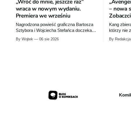
„Wróć do mnie, jeszcze raz”
„Avenger
wraca w nowym wydaniu.
– nowa se
Premiera we wrześniu
Zobaczci
Nagrodzona powieść graficzna Bartosza
Kang zbier
Sztybora i Wojciecha Stefańca doczeka
którzy nie
się wznowienia. Timof Comics
na Ziemię z
By Wojtek
06 sie 2026
By Redakcja
przygotowuje nową edycję albumu „Wróć
Przymierze
do mnie, jeszcze raz”, którego pierwsze
Pierwszy t
wydanie ukazało się w 2015 roku.
autorstwa 
sklepów 12
przykładow
Komik