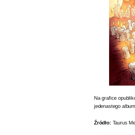
Na grafice opubli
jedenastego albumu
Źródło:
Taurus Med