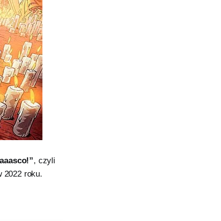
aaasco!”
, czyli
w 2022 roku.