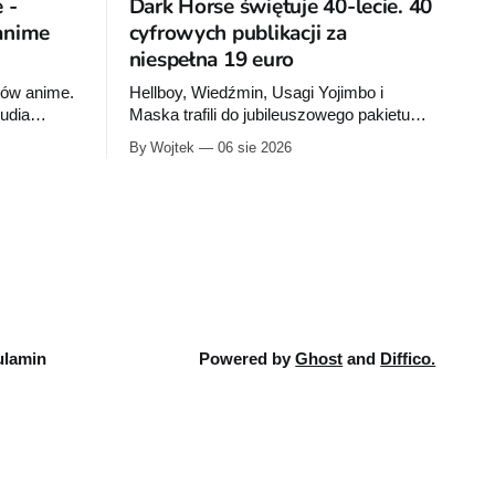
 -
Dark Horse świętuje 40-lecie. 40
 anime
cyfrowych publikacji za
niespełna 19 euro
nów anime.
Hellboy, Wiedźmin, Usagi Yojimbo i
tudia
Maska trafili do jubileuszowego pakietu
Dark Horse na Humble Bundle. Pełny
By Wojtek
06 sie 2026
rażówkach
zestaw obejmuje 40 cyfrowych publikacji i
y Jedi:
kosztuje 18,71 euro. Oferta kończy się 13
zdne wojny:
sierpnia.
ków jest
lamin
Powered by
Ghost
and
Diffico.