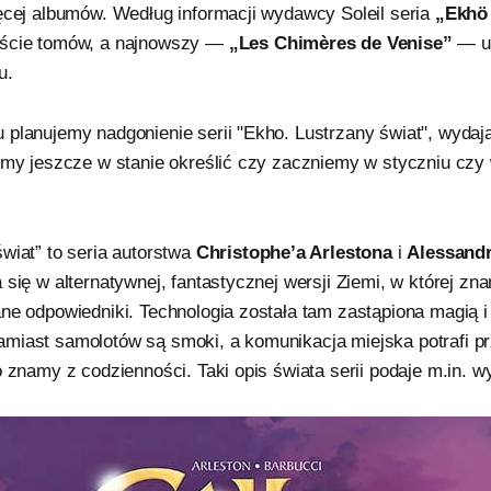
ięcej albumów. Według informacji wydawcy Soleil seria
„Ekhö
aście tomów, a najnowszy —
„Les Chimères de Venise”
— uk
u.
 planujemy nadgonienie serii "Ekho. Lustrzany świat", wydaj
eśmy jeszcze w stanie określić czy zaczniemy w styczniu czy 
wiat” to seria autorstwa
Christophe’a Arlestona
i
Alessand
 się w alternatywnej, fantastycznej wersji Ziemi, w której zna
ane odpowiedniki. Technologia została tam zastąpiona magią 
miast samolotów są smoki, a komunikacja miejska potrafi pr
o znamy z codzienności. Taki opis świata serii podaje m.in. w