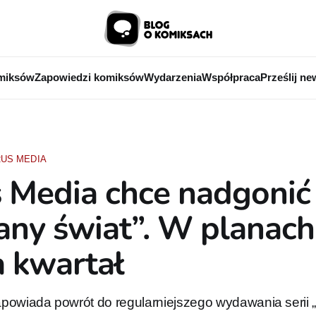
miksów
Zapowiedzi komiksów
Wydarzenia
Współpraca
Prześlij ne
US MEDIA
 Media chce nadgonić
any świat”. W planach
 kwartał
powiada powrót do regularniejszego wydawania serii 