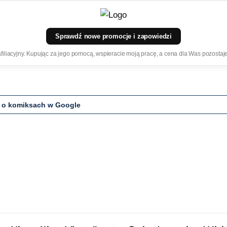
Sprawdź nowe promocje i zapowiedzi
k afiliacyjny. Kupując za jego pomocą, wspieracie moją pracę, a cena dla Was pozostaj
 o komiksach w Google