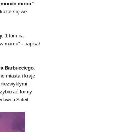
 monde miroir”
azał się we
ąc 1 tom na
w marcu" - napisał
ra Barbucciego
.
ne miasta i kraje
i niezwykłymi
zybierać formy
ydawca Soleil.