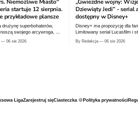
s. Niemożliwe Miasto"
„Gwiezdne wojny: Wizje
ria startuje 12 sierpnia.
Dziewiąty Jedi” - serial
e przykładowe plansze
dostępny w Disney+
a drużynę superbohaterów,
Disney+ ma propozycję dla fa
 znoszą swojego arcywroga, a
Limitowany serial Lucasfilm i s
 orbity schodzi Popielne
Production I.G rozwija historię
06 sie 2026
By Redakcja
06 sie 2026
 z królem Arturem na czele.
zapoczątkowaną w krótkomet
om nowej serii Avengers
„Dziewiąty Jedi” oraz „Dziewiąt
Jeda MacKaya trafia do
Dziecko nadziei" z serii „Gwie
 sierpnia. Rzućcie okiem na
Wizje”. Wszystkie osiem odcin
e plansze.
już dostępnych w Disney+.
sowa Liga
Zarejestruj się
Ciasteczka 🍪
Polityka prywatności
Regu