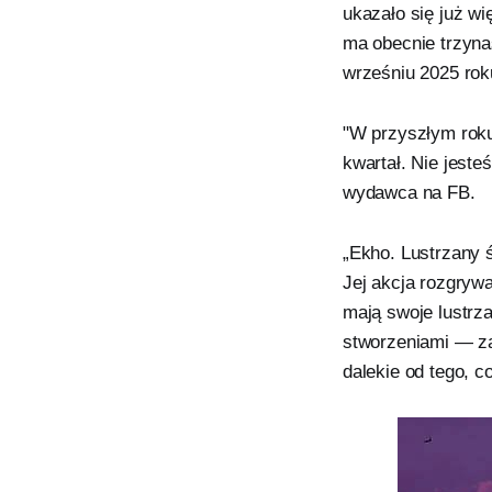
ukazało się już w
ma obecnie trzyn
wrześniu 2025 rok
"W przyszłym roku
kwartał. Nie jest
wydawca na FB.
„Ekho. Lustrzany ś
Jej akcja rozgrywa
mają swoje lustrz
stworzeniami — za
dalekie od tego, c