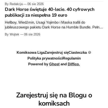
zapoczątkowaną w krótkometrażówkach „Dziewiąty Jedi”
By Redakcja
06 sie 2026
oraz „Dziewiąty Jedi: Dziecko nadziei" z serii „Gwiezdne
Dark Horse świętuje 40-lecie. 40 cyfrowych
wojny: Wizje”. Wszystkie osiem odcinków jest już dostępnych
publikacji za niespełna 19 euro
w Disney+.
Hellboy, Wiedźmin, Usagi Yojimbo i Maska trafili do
jubileuszowego pakietu Dark Horse na Humble Bundle. Pełny
zestaw obejmuje 40 cyfrowych publikacji i kosztuje 18,71
By Wojtek
06 sie 2026
euro. Oferta kończy się 13 sierpnia.
Komiksowa Liga
Zarejestruj się
Ciasteczka 🍪
Polityka prywatności
Regulamin
Powered by
Ghost
and
Diffico.
Zarejestruj się na Blogu o
komiksach