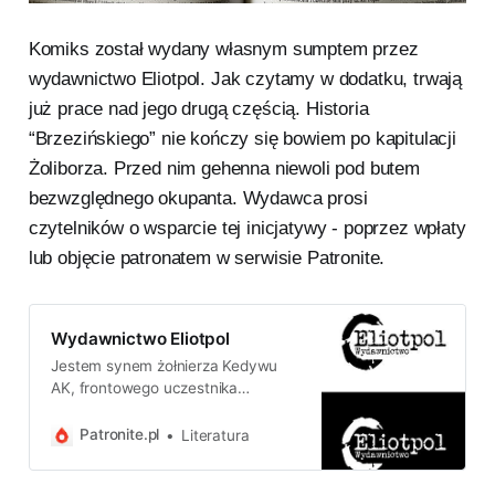
Komiks został wydany własnym sumptem przez
wydawnictwo Eliotpol. Jak czytamy w dodatku, trwają
już prace nad jego drugą częścią. Historia
“Brzezińskiego” nie kończy się bowiem po kapitulacji
Żoliborza. Przed nim gehenna niewoli pod butem
bezwzględnego okupanta. Wydawca prosi
czytelników o wsparcie tej inicjatywy - poprzez wpłaty
lub objęcie patronatem w serwisie Patronite.
Wydawnictwo Eliotpol
Jestem synem żołnierza Kedywu
AK, frontowego uczestnika
Powstania Warszawskiego. Znałem
wielu Powstańców, wydałem ich
Patronite.pl
Literatura
wspomnienia. Współtworzę komiks
o Powstaniu Warszawskim.