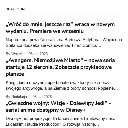
READ MORE
„Wróć do mnie, jeszcze raz” wraca w nowym
wydaniu. Premiera we wrześniu
Nagrodzona powieść graficzna Bartosza Sztybora i Wojciecha
Stefańca doczeka się wznowienia. Timof Comics
przygotowuje nową edycję albumu „Wróć do mnie, jeszcze
By Wojtek
06 sie 2026
raz”, którego pierwsze wydanie ukazało się w 2015 roku.
„Avengers. Niemożliwe Miasto" – nowa seria
startuje 12 sierpnia. Zobaczcie przykładowe
plansze
Kang zbiera drużynę superbohaterów, którzy nie znoszą
swojego arcywroga, a na Ziemię z orbity schodzi Popielne
Przymierze z królem Arturem na czele. Pierwszy tom nowej
By Redakcja
06 sie 2026
serii Avengers autorstwa Jeda MacKaya trafia do sklepów 12
„Gwiezdne wojny: Wizje - Dziewiąty Jedi” -
sierpnia. Rzućcie okiem na przykładowe plansze.
serial anime dostępny w Disney+
Disney+ ma propozycję dla fanów anime. Limitowany serial
Lucasfilm i studia Production I.G rozwija historię