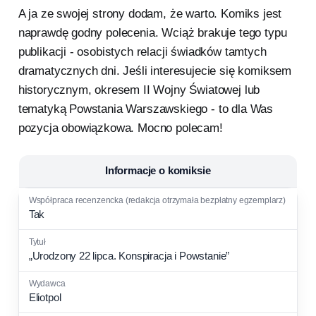
Chciałbym nadal robić to, co umiem
A ja ze swojej strony dodam, że warto. Komiks jest
i lubię, co jest moją pasją i
spełnieniem marzeń.
naprawdę godny polecenia. Wciąż brakuje tego typu
publikacji - osobistych relacji świadków tamtych
dramatycznych dni. Jeśli interesujecie się komiksem
historycznym, okresem II Wojny Światowej lub
tematyką Powstania Warszawskiego - to dla Was
pozycja obowiązkowa. Mocno polecam!
Informacje o komiksie
Tak
„Urodzony 22 lipca. Konspiracja i Powstanie”
Eliotpol